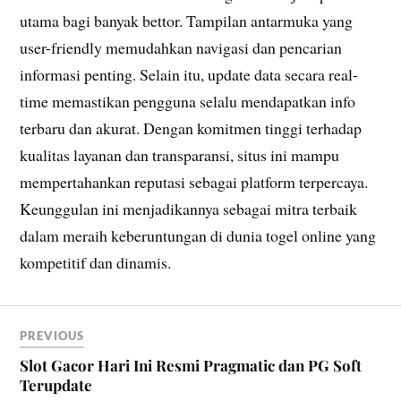
utama bagi banyak bettor. Tampilan antarmuka yang
user-friendly memudahkan navigasi dan pencarian
informasi penting. Selain itu, update data secara real-
time memastikan pengguna selalu mendapatkan info
terbaru dan akurat. Dengan komitmen tinggi terhadap
kualitas layanan dan transparansi, situs ini mampu
mempertahankan reputasi sebagai platform terpercaya.
Keunggulan ini menjadikannya sebagai mitra terbaik
dalam meraih keberuntungan di dunia togel online yang
kompetitif dan dinamis.
PREVIOUS
Slot Gacor Hari Ini Resmi Pragmatic dan PG Soft
Terupdate