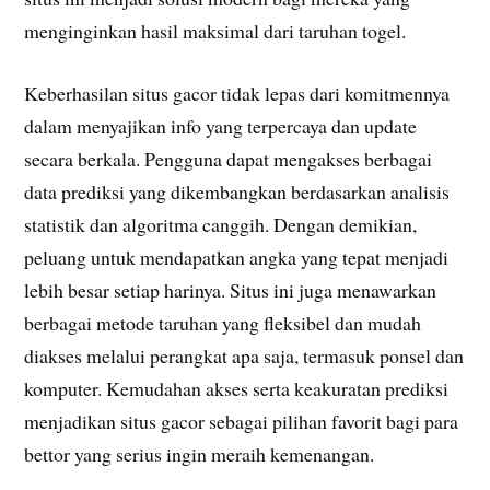
menginginkan hasil maksimal dari taruhan togel.
Keberhasilan situs gacor tidak lepas dari komitmennya
dalam menyajikan info yang terpercaya dan update
secara berkala. Pengguna dapat mengakses berbagai
data prediksi yang dikembangkan berdasarkan analisis
statistik dan algoritma canggih. Dengan demikian,
peluang untuk mendapatkan angka yang tepat menjadi
lebih besar setiap harinya. Situs ini juga menawarkan
berbagai metode taruhan yang fleksibel dan mudah
diakses melalui perangkat apa saja, termasuk ponsel dan
komputer. Kemudahan akses serta keakuratan prediksi
menjadikan situs gacor sebagai pilihan favorit bagi para
bettor yang serius ingin meraih kemenangan.