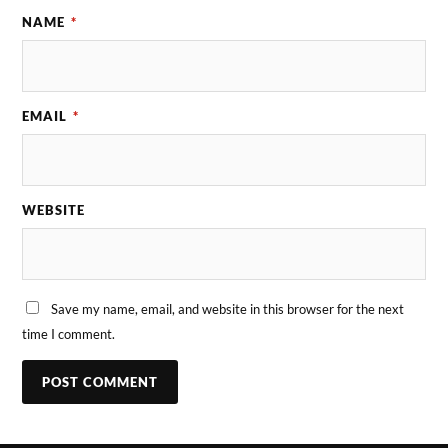
NAME
*
EMAIL
*
WEBSITE
Save my name, email, and website in this browser for the next
time I comment.