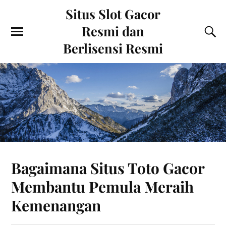
Situs Slot Gacor
Resmi dan
Berlisensi Resmi
Bagaimana Situs Toto Gacor
Membantu Pemula Meraih
Kemenangan