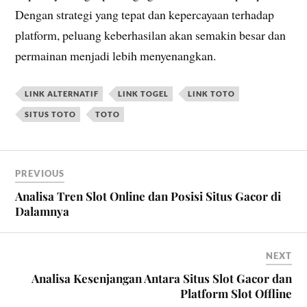
Dengan strategi yang tepat dan kepercayaan terhadap
platform, peluang keberhasilan akan semakin besar dan
permainan menjadi lebih menyenangkan.
LINK ALTERNATIF
LINK TOGEL
LINK TOTO
SITUS TOTO
TOTO
PREVIOUS
Analisa Tren Slot Online dan Posisi Situs Gacor di
Dalamnya
NEXT
Analisa Kesenjangan Antara Situs Slot Gacor dan
Platform Slot Offline