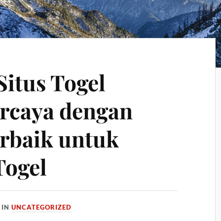
Situs Togel
ercaya dengan
rbaik untuk
Togel
IN
UNCATEGORIZED