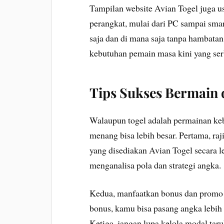
Tampilan website Avian Togel juga us
perangkat, mulai dari PC sampai sma
saja dan di mana saja tanpa hambatan.
kebutuhan pemain masa kini yang serb
Tips Sukses Bermain d
Walaupun togel adalah permainan keb
menang bisa lebih besar. Pertama, ra
yang disediakan Avian Togel secara l
menganalisa pola dan strategi angka.
Kedua, manfaatkan bonus dan promo 
bonus, kamu bisa pasang angka lebi
Ketiga, jangan lupa kelola modal tar