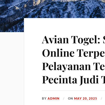
Avian Togel: 
Online Terp
Pelayanan Te
Pecinta Judi 
BY
ADMIN
ON
MAY 20, 2025