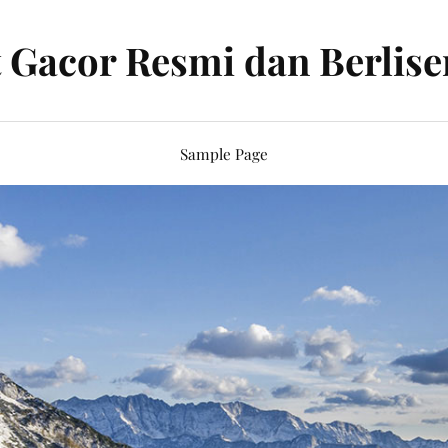
t Gacor Resmi dan Berlis
Sample Page