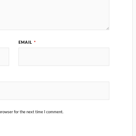
EMAIL
*
browser for the next time I comment.