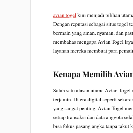
avian togel
kini menjadi pilihan utama
Dengan reputasi sebagai situs togel
bermain yang aman, nyaman, dan past
membahas mengapa Avian Togel layak
layanan mereka membuat para pemain 
Kenapa Memilih Avian
Salah satu alasan utama Avian Togel
terjamin. Di era digital seperti sekar
yang sangat penting. Avian Togel me
setiap transaksi dan data anggota se
bisa fokus pasang angka tanpa takut 