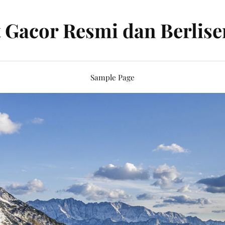
t Gacor Resmi dan Berlis
Sample Page