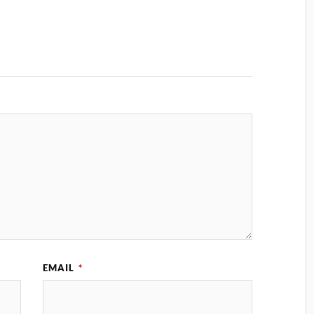
EMAIL
*