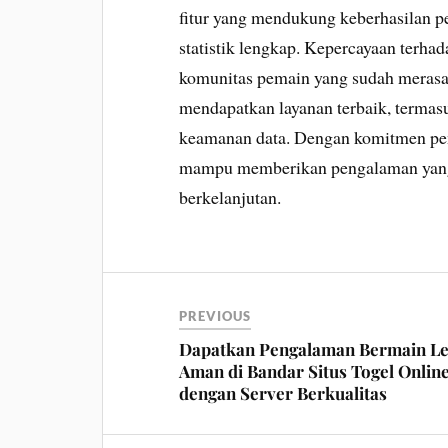
fitur yang mendukung keberhasilan pe
statistik lengkap. Kepercayaan terhada
komunitas pemain yang sudah merasa
mendapatkan layanan terbaik, termas
keamanan data. Dengan komitmen penuh
mampu memberikan pengalaman yang
berkelanjutan.
PREVIOUS
Dapatkan Pengalaman Bermain Le
Aman di Bandar Situs Togel Onlin
dengan Server Berkualitas