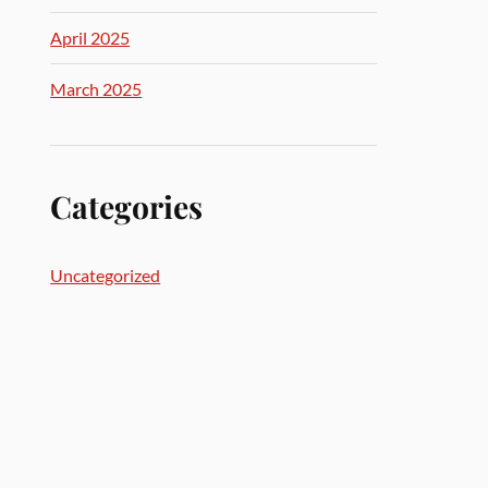
April 2025
March 2025
Categories
Uncategorized