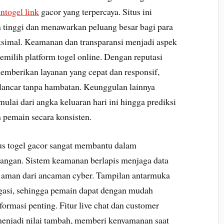
untogel link
gacor yang terpercaya. Situs ini
 tinggi dan menawarkan peluang besar bagi para
simal. Keamanan dan transparansi menjadi aspek
emilih platform togel online. Dengan reputasi
emberikan layanan yang cepat dan responsif,
 lancar tanpa hambatan. Keunggulan lainnya
mulai dari angka keluaran hari ini hingga prediksi
 pemain secara konsisten.
situs togel gacor sangat membantu dalam
ngan. Sistem keamanan berlapis menjaga data
p aman dari ancaman cyber. Tampilan antarmuka
gasi, sehingga pemain dapat dengan mudah
rmasi penting. Fitur live chat dan customer
menjadi nilai tambah, memberi kenyamanan saat