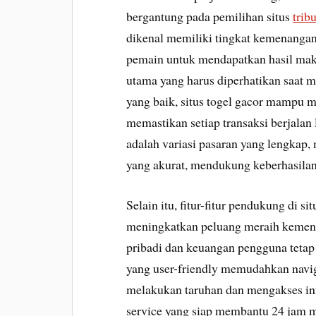
bergantung pada pemilihan situs
trib
dikenal memiliki tingkat kemenangan
pemain untuk mendapatkan hasil mak
utama yang harus diperhatikan saat m
yang baik, situs togel gacor mampu m
memastikan setiap transaksi berjalan
adalah variasi pasaran yang lengkap, 
yang akurat, mendukung keberhasilan
Selain itu, fitur-fitur pendukung di 
meningkatkan peluang meraih kemena
pribadi dan keuangan pengguna teta
yang user-friendly memudahkan navi
melakukan taruhan dan mengakses info
service yang siap membantu 24 jam 