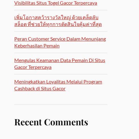
Visibilitas Situs Togel Gacor Terpercaya
เพิ่มโอกาสคว้ารางวัลใหญ่ ด้วยเคล็ดลับ
สล็อต ที่ช่วยให้ทุกการตัดสินใจคุ้มค่าที่สุด
Peran Customer Service Dalam Menunjang
Keberhasilan Pemain
Mengulas Keamanan Data Pemain Di Situs
Gacor Terpercaya
Meningkatkan Loyalitas Melalui Program
Cashback di Situs Gacor
Recent Comments