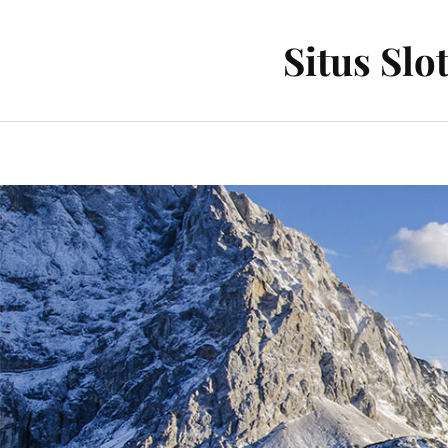
Situs Slo