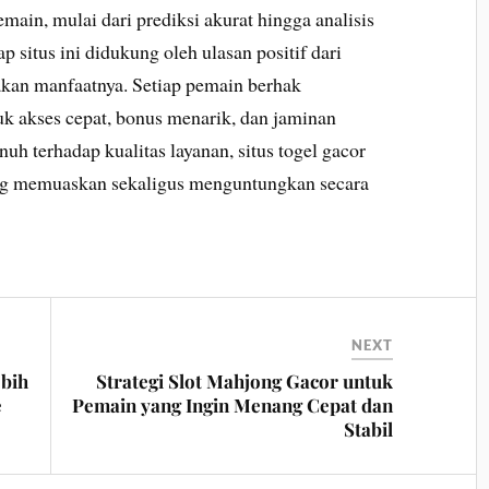
main, mulai dari prediksi akurat hingga analisis
p situs ini didukung oleh ulasan positif dari
kan manfaatnya. Setiap pemain berhak
uk akses cepat, bonus menarik, dan jaminan
 terhadap kualitas layanan, situs togel gacor
 memuaskan sekaligus menguntungkan secara
NEXT
bih
Strategi Slot Mahjong Gacor untuk
e
Pemain yang Ingin Menang Cepat dan
Stabil