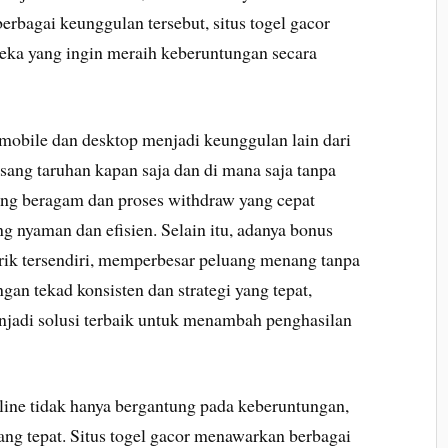
rbagai keunggulan tersebut, situs togel gacor
reka yang ingin meraih keberuntungan secara
obile dan desktop menjadi keunggulan lain dari
sang taruhan kapan saja dan di mana saja tanpa
ang beragam dan proses withdraw yang cepat
nyaman dan efisien. Selain itu, adanya bonus
rik tersendiri, memperbesar peluang menang tanpa
an tekad konsisten dan strategi yang tepat,
enjadi solusi terbaik untuk menambah penghasilan
line tidak hanya bergantung pada keberuntungan,
yang tepat. Situs togel gacor menawarkan berbagai