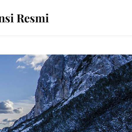
ensi Resmi