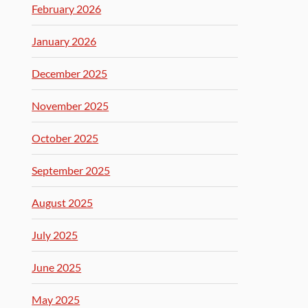
February 2026
January 2026
December 2025
November 2025
October 2025
September 2025
August 2025
July 2025
June 2025
May 2025