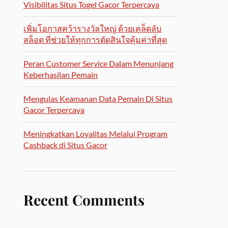
Visibilitas Situs Togel Gacor Terpercaya
เพิ่มโอกาสคว้ารางวัลใหญ่ ด้วยเคล็ดลับ
สล็อต ที่ช่วยให้ทุกการตัดสินใจคุ้มค่าที่สุด
Peran Customer Service Dalam Menunjang
Keberhasilan Pemain
Mengulas Keamanan Data Pemain Di Situs
Gacor Terpercaya
Meningkatkan Loyalitas Melalui Program
Cashback di Situs Gacor
Recent Comments