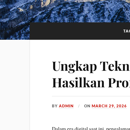
TA
Ungkap Tekni
Hasilkan Pro
BY
ADMIN
ON
MARCH 29, 2026
Dalam era digital saat ini, pengalam