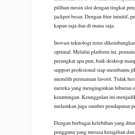
pilihan mesin slot dengan tingkat p
jackpot besar. Dengan fitur intuitif
kapan saja dan di mana saja.
Inovasi teknologi terus dikembangk
optimal. Melalui platform ini, pema
perangkat apa pun, baik desktop maupu
support profesional siap membantu ji
memilih permainan favorit. Tidak her
mereka yang menginginkan hiburan on
keuntungan. Keunggulan ini menjadika
melainkan juga sumber pendapatan po
Dengan berbagai kelebihan yang dita
pengguna yang merasa ketagihan dan