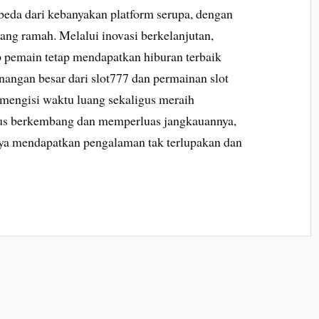
da dari kebanyakan platform serupa, dengan
yang ramah. Melalui inovasi berkelanjutan,
 pemain tetap mendapatkan hiburan terbaik
angan besar dari slot777 dan permainan slot
k mengisi waktu luang sekaligus meraih
terus berkembang dan memperluas jangkauannya,
a mendapatkan pengalaman tak terlupakan dan