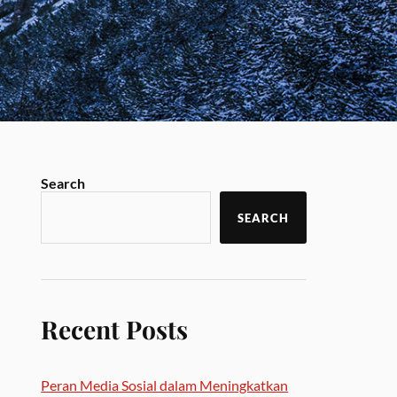
Search
SEARCH
Recent Posts
Peran Media Sosial dalam Meningkatkan