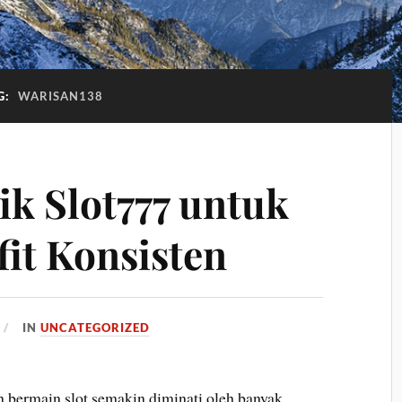
G:
WARISAN138
k Slot777 untuk
fit Konsisten
IN
UNCATEGORIZED
an bermain slot semakin diminati oleh banyak