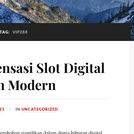
TAG:
VIP288
nsasi Slot Digital
n Modern
25
IN
UNCATEGORIZED
ubahan signifikan dalam dunia hiburan digital,