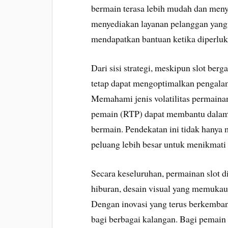
bermain terasa lebih mudah dan meny
menyediakan layanan pelanggan yang
mendapatkan bantuan ketika diperluk
Dari sisi strategi, meskipun slot be
tetap dapat mengoptimalkan pengalam
Memahami jenis volatilitas permainan
pemain (RTP) dapat membantu dalam
bermain. Pendekatan ini tidak hanya
peluang lebih besar untuk menikmati
Secara keseluruhan, permainan slot 
hiburan, desain visual yang memukau
Dengan inovasi yang terus berkemba
bagi berbagai kalangan. Bagi pemai