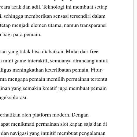
ecara acak dan adil. Teknologi ini membuat setiap
si, sehingga memberikan sensasi tersendiri dalam
 tetap menjadi elemen utama, namun transparansi
 bagi para pemain.
an yang tidak bisa diabaikan. Mulai dari free
 mini game interaktif, semuanya dirancang untuk
gus meningkatkan keterlibatan pemain. Fitur‐
 utama mengapa pemain memilih permainan tertentu
ainan yang semakin kreatif juga membuat pemain
ngeksplorasi.
erhatikan oleh platform modern. Dengan
apat menikmati permainan slot kapan saja dan di
 dan navigasi yang intuitif membuat pengalaman