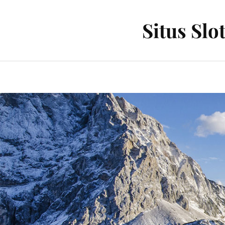
Situs Slo