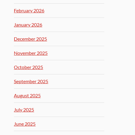
February 2026
January 2026
December 2025
November 2025
October 2025
September 2025
August 2025
July 2025
June 2025