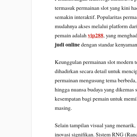
termasuk permainan slot yang kini ha
semakin interaktif. Popularitas perm
mudahnya akses melalui platform dari
vip288
pemain adalah
, yang menghad
judi online
dengan standar kenyaman
Keunggulan permainan slot modern te
dihadirkan secara detail untuk menci
permainan mengusung tema berbeda, mu
hingga nuansa budaya yang dikemas 
kesempatan bagi pemain untuk memil
masing.
Selain tampilan visual yang menarik
inovasi signifikan. Sistem RNG (Ra