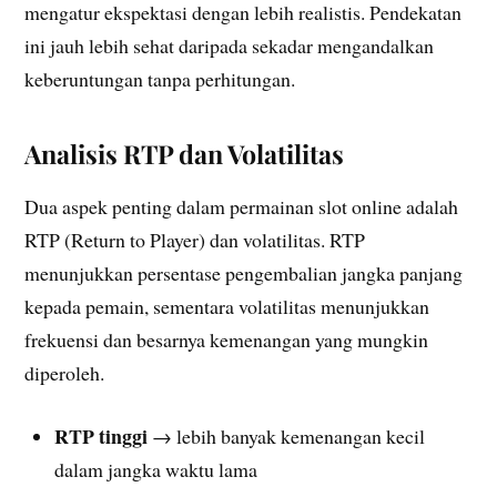
mengatur ekspektasi dengan lebih realistis. Pendekatan
ini jauh lebih sehat daripada sekadar mengandalkan
keberuntungan tanpa perhitungan.
Analisis RTP dan Volatilitas
Dua aspek penting dalam permainan slot online adalah
RTP (Return to Player) dan volatilitas. RTP
menunjukkan persentase pengembalian jangka panjang
kepada pemain, sementara volatilitas menunjukkan
frekuensi dan besarnya kemenangan yang mungkin
diperoleh.
RTP tinggi
→ lebih banyak kemenangan kecil
dalam jangka waktu lama