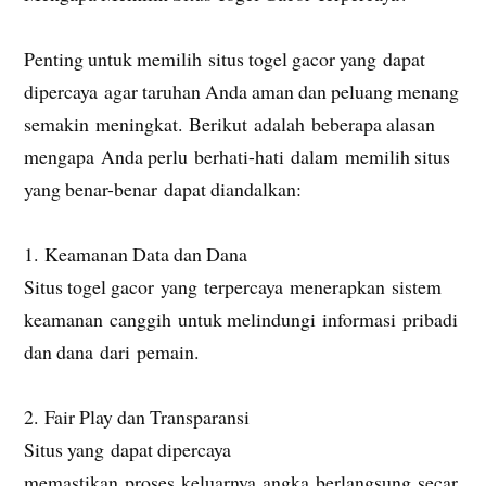
Penting untuk memilih situs togel gacor yang dapat
dipercaya agar taruhan Anda aman dan peluang menang
semakin meningkat. Berikut adalah beberapa alasan
mengapa Anda perlu berhati-hati dalam memilih situs
yang benar-benar dapat diandalkan:
1. Keamanan Data dan Dana
Situs togel gacor yang terpercaya menerapkan sistem
keamanan canggih untuk melindungi informasi pribadi
dan dana dari pemain.
2. Fair Play dan Transparansi
Situs yang dapat dipercaya
memastikan proses keluarnya angka berlangsung secar