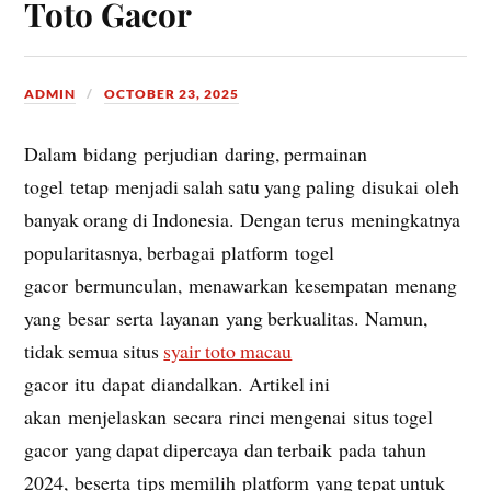
Toto Gacor
ADMIN
OCTOBER 23, 2025
Dalam bidang perjudian daring, permainan
togel tetap menjadi salah satu yang paling disukai oleh
banyak orang di Indonesia. Dengan terus meningkatnya
popularitasnya, berbagai platform togel
gacor bermunculan, menawarkan kesempatan menang
yang besar serta layanan yang berkualitas. Namun,
tidak semua situs
syair toto macau
gacor itu dapat diandalkan. Artikel ini
akan menjelaskan secara rinci mengenai situs togel
gacor yang dapat dipercaya dan terbaik pada tahun
2024, beserta tips memilih platform yang tepat untuk