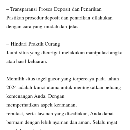
– Transparansi Proses Deposit dan Penarikan
Pastikan prosedur deposit dan penarikan dilakukan
dengan cara yang mudah dan jelas.
– Hindari Praktik Curang
Jauhi situs yang dicurigai melakukan manipulasi angka
atau hasil keluaran.
Memilih situs togel gacor yang terpercaya pada tahun
2024 adalah kunci utama untuk meningkatkan peluang
kemenangan Anda. Dengan
memperhatikan aspek keamanan,
reputasi, serta layanan yang disediakan, Anda dapat
bermain dengan lebih nyaman dan aman. Selalu ingat