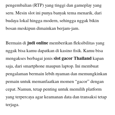
pengembalian (RTP) yang tinggi dan gameplay yang
seru. Mesin slot ini punya banyak tema menarik, dari
budaya lokal hingga modern, sehingga nggak bikin
bosan meskipun dimainkan berjam-jam.
judi online
Bermain di
memberikan fleksibilitas yang
nggak bisa kamu dapatkan di kasino fisik. Kamu bisa
slot gacor Thailand
mengakses berbagai jenis
kapan
saja, dari smartphone maupun laptop. Ini membuat
pengalaman bermain lebih nyaman dan memungkinkan
pemain untuk memanfaatkan momen “gacor” dengan
cepat. Namun, tetap penting untuk memilih platform
yang terpercaya agar keamanan data dan transaksi tetap
terjaga.