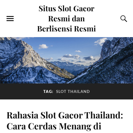
Situs Slot Gacor
Resmi dan
Berlisensi Resmi
TAG:
SLOT THAILAND
Rahasia Slot Gacor Thailand:
Cara Cerdas Menang di