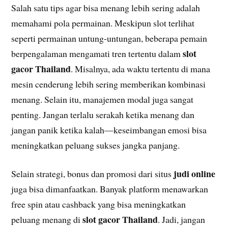
Salah satu tips agar bisa menang lebih sering adalah
memahami pola permainan. Meskipun slot terlihat
seperti permainan untung-untungan, beberapa pemain
slot
berpengalaman mengamati tren tertentu dalam
gacor Thailand
. Misalnya, ada waktu tertentu di mana
mesin cenderung lebih sering memberikan kombinasi
menang. Selain itu, manajemen modal juga sangat
penting. Jangan terlalu serakah ketika menang dan
jangan panik ketika kalah—keseimbangan emosi bisa
meningkatkan peluang sukses jangka panjang.
judi online
Selain strategi, bonus dan promosi dari situs
juga bisa dimanfaatkan. Banyak platform menawarkan
free spin atau cashback yang bisa meningkatkan
slot gacor Thailand
peluang menang di
. Jadi, jangan