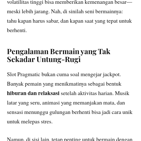
volatilitas tinggi bisa memberikan kemenangan besar—
meski lebih jarang. Nah, di sinilah seni bermainnya:
tahu kapan harus sabar, dan kapan saat yang tepat untuk
berhenti.
Pengalaman Bermain yang Tak
Sekadar Untung-Rugi
Slot Pragmatic bukan cuma soal mengejar jackpot.
Banyak pemain yang menikmatinya sebagai bentuk
hiburan dan relaksasi
setelah aktivitas harian. Musik
latar yang seru, animasi yang memanjakan mata, dan
sensasi menunggu gulungan berhenti bisa jadi cara unik
untuk melepas stres.
Namun, di sisi lain, tetap penting untuk bermain dengan