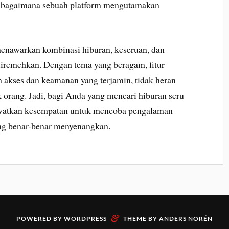
h bagaimana sebuah platform mengutamakan
menawarkan kombinasi hiburan, keseruan, dan
iremehkan. Dengan tema yang beragam, fitur
 akses dan keamanan yang terjamin, tidak heran
ak orang. Jadi, bagi Anda yang mencari hiburan seru
ewatkan kesempatan untuk mencoba pengalaman
ang benar-benar menyenangkan.
&
POWERED BY
WORDPRESS
THEME BY
ANDERS NORÉN