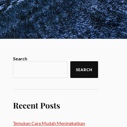
Search
SEARCH
Recent Posts
Temukan Cara Mudah Meningkatkan