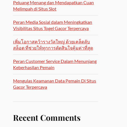
Peluang Menang dan Mendapatkan Cuan
Melimpah di Situs Slot
Peran Media Sosial dalam Meningkatkan
Visibilitas Situs Togel Gacor Terpercaya
เพิ่มโอกาสคว้ารางวัลใหญ่ ด้วยเคล็ดลับ
สล็อต ที่ช่วยให้ทุกการตัดสินใจคุ้มค่าที่สุด
Peran Customer Service Dalam Menunjang
Keberhasilan Pemain
Mengulas Keamanan Data Pemain Di Situs
Gacor Terpercaya
Recent Comments