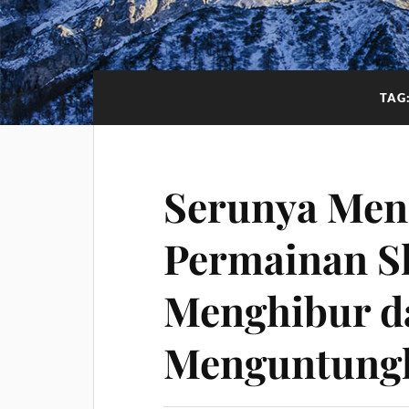
TAG
Serunya Men
Permainan Sl
Menghibur d
Menguntung