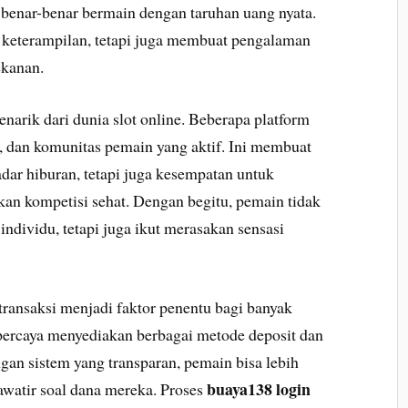
m benar-benar bermain dengan taruhan uang nyata.
 keterampilan, tetapi juga membuat pengalaman
ekanan.
enarik dari dunia slot online. Beberapa platform
 dan komunitas pemain yang aktif. Ini membuat
dar hiburan, tetapi juga kesempatan untuk
akan kompetisi sehat. Dengan begitu, pemain tidak
dividu, tetapi juga ikut merasakan sensasi
ransaksi menjadi faktor penentu bagi banyak
rpercaya menyediakan berbagai metode deposit dan
gan sistem yang transparan, pemain bisa lebih
buaya138 login
watir soal dana mereka. Proses