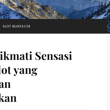
:
SLOT BUAYA138
ikmati Sensasi
ot yang
an
kan