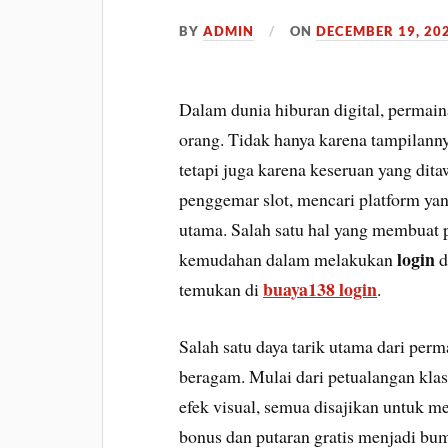
BY
ADMIN
ON
DECEMBER 19, 20
Dalam dunia hiburan digital, permaina
orang. Tidak hanya karena tampilann
tetapi juga karena keseruan yang dita
penggemar slot, mencari platform yan
utama. Salah satu hal yang membuat
login
kemudahan dalam melakukan
d
buaya138 login
temukan di
.
Salah satu daya tarik utama dari perm
beragam. Mulai dari petualangan klas
efek visual, semua disajikan untuk m
bonus dan putaran gratis menjadi bu