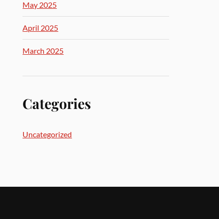
May 2025
April 2025
March 2025
Categories
Uncategorized