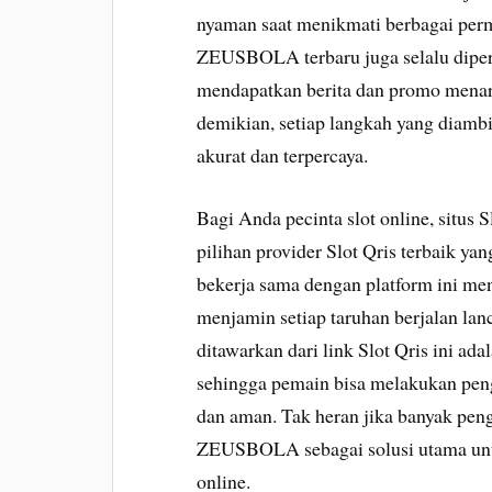
nyaman saat menikmati berbagai perma
ZEUSBOLA terbaru juga selalu diperb
mendapatkan berita dan promo menar
demikian, setiap langkah yang diambil
akurat dan terpercaya.
Bagi Anda pecinta slot online, situ
pilihan provider Slot Qris terbaik yan
bekerja sama dengan platform ini men
menjamin setiap taruhan berjalan la
ditawarkan dari link Slot Qris ini a
sehingga pemain bisa melakukan peng
dan aman. Tak heran jika banyak peng
ZEUSBOLA sebagai solusi utama untu
online.