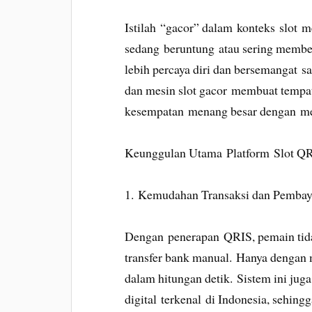
Istilah “gacor” dalam konteks slot 
sedang beruntung atau sering memb
lebih percaya diri dan bersemangat 
dan mesin slot gacor membuat tempat
kesempatan menang besar dengan met
Keunggulan Utama Platform Slot Q
1. Kemudahan Transaksi dan Pembay
Dengan penerapan QRIS, pemain tidak
transfer bank manual. Hanya dengan 
dalam hitungan detik. Sistem ini ju
digital terkenal di Indonesia, sehingga