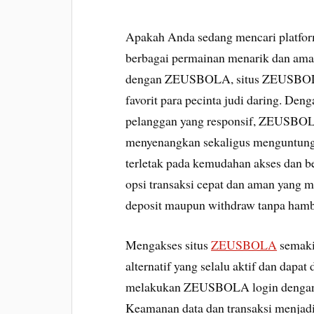
Apakah Anda sedang mencari platfor
berbagai permainan menarik dan ama
dengan ZEUSBOLA, situs ZEUSBOLA 
favorit para pecinta judi daring. Den
pelanggan yang responsif, ZEUSBO
menyenangkan sekaligus menguntun
terletak pada kemudahan akses dan be
opsi transaksi cepat dan aman yang
deposit maupun withdraw tanpa hamb
Mengakses situs
ZEUSBOLA
semaki
alternatif yang selalu aktif dan dapat
melakukan ZEUSBOLA login dengan la
Keamanan data dan transaksi menjadi