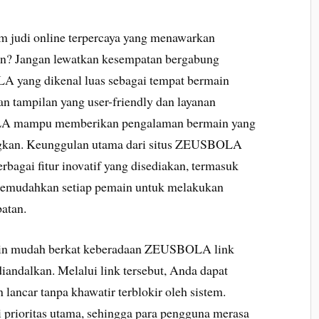
m judi online terpercaya yang menawarkan
n? Jangan lewatkan kesempatan bergabung
yang dikenal luas sebagai tempat bermain
gan tampilan yang user-friendly dan layanan
LA mampu memberikan pengalaman bermain yang
gkan. Keunggulan utama dari situs ZEUSBOLA
rbagai fitur inovatif yang disediakan, termasuk
 memudahkan setiap pemain untuk melakukan
atan.
n mudah berkat keberadaan ZEUSBOLA link
 diandalkan. Melalui link tersebut, Anda dapat
ncar tanpa khawatir terblokir oleh sistem.
 prioritas utama, sehingga para pengguna merasa