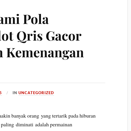
mi Pola
ot Qris Gacor
h Kemenangan
5
IN
UNCATEGORIZED
akin banyak orang yang tertarik pada hiburan
g paling diminati adalah permainan