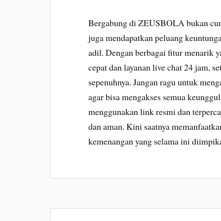
Bergabung di ZEUSBOLA bukan cuma 
juga mendapatkan peluang keuntunga
adil. Dengan berbagai fitur menarik 
cepat dan layanan live chat 24 jam, 
sepenuhnya. Jangan ragu untuk men
agar bisa mengakses semua keunggula
menggunakan link resmi dan terperc
dan aman. Kini saatnya memanfaatk
kemenangan yang selama ini diimpik