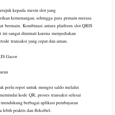
merujuk kepada mesin slot yang
erikan kemenangan, sehingga para pemain merasa
saat bermain. Kombinasi antara platform slot QRIS
 ini sangat diminati karena menyediakan
ode transaksi yang cepat dan aman.
RIS Gacor
aran
 perlu repot untuk mengisi saldo melalui
memindai kode QR, proses transaksi selesai
ga mendukung berbagai aplikasi pembayaran
 lebih praktis dan fleksibel.