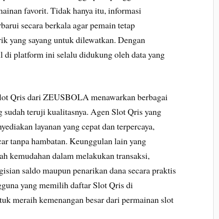
inan favorit. Tidak hanya itu, informasi
arui secara berkala agar pemain tetap
ik yang sayang untuk dilewatkan. Dengan
 di platform ini selalu didukung oleh data yang
s Slot Qris dari ZEUSBOLA menawarkan berbagai
g sudah teruji kualitasnya. Agen Slot Qris yang
yediakan layanan yang cepat dan terpercaya,
ncar tanpa hambatan. Keunggulan lain yang
dalah kemudahan dalam melakukan transaksi,
isian saldo maupun penarikan dana secara praktis
guna yang memilih daftar Slot Qris di
k meraih kemenangan besar dari permainan slot