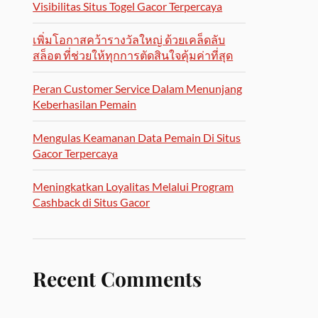
Visibilitas Situs Togel Gacor Terpercaya
เพิ่มโอกาสคว้ารางวัลใหญ่ ด้วยเคล็ดลับ
สล็อต ที่ช่วยให้ทุกการตัดสินใจคุ้มค่าที่สุด
Peran Customer Service Dalam Menunjang
Keberhasilan Pemain
Mengulas Keamanan Data Pemain Di Situs
Gacor Terpercaya
Meningkatkan Loyalitas Melalui Program
Cashback di Situs Gacor
Recent Comments