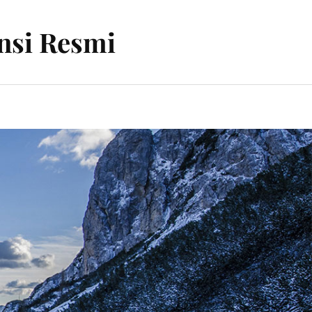
ensi Resmi