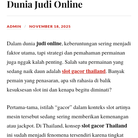
Dunia Judi Online
ADMIN
NOVEMBER 18, 2025
judi online
Dalam dunia
, keberuntungan sering menjadi
faktor utama, tapi strategi dan pemahaman permainan
juga nggak kalah penting. Salah satu permainan yang
slot gacor thailand
sedang naik daun adalah
. Banyak
pemain yang penasaran, apa sih rahasia di balik
kesuksesan slot ini dan kenapa begitu diminati?
Pertama-tama, istilah “gacor” dalam konteks slot artinya
mesin tersebut sedang sering memberikan kemenangan
slot gacor Thailand
atau jackpot. Di Thailand, konsep
ini sudah menjadi fenomena tersendiri karena tingkat