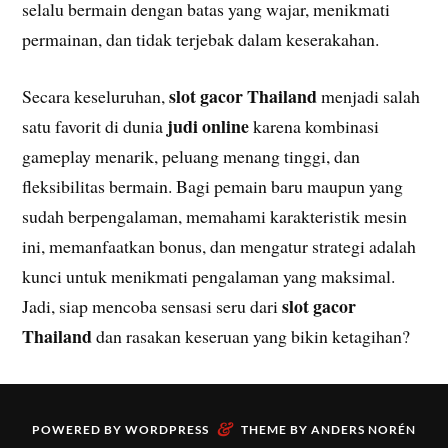
selalu bermain dengan batas yang wajar, menikmati
permainan, dan tidak terjebak dalam keserakahan.
slot gacor Thailand
Secara keseluruhan,
menjadi salah
judi online
satu favorit di dunia
karena kombinasi
gameplay menarik, peluang menang tinggi, dan
fleksibilitas bermain. Bagi pemain baru maupun yang
sudah berpengalaman, memahami karakteristik mesin
ini, memanfaatkan bonus, dan mengatur strategi adalah
kunci untuk menikmati pengalaman yang maksimal.
slot gacor
Jadi, siap mencoba sensasi seru dari
Thailand
dan rasakan keseruan yang bikin ketagihan?
&
POWERED BY
WORDPRESS
THEME BY
ANDERS NORÉN