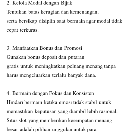
2. Kelola Modal dengan Bijak
Tentukan batas kerugian dan kemenangan,
serta bersikap disiplin saat bermain agar modal tidak
cepat terkuras.
3. Manfaatkan Bonus dan Promosi
Gunakan bonus deposit dan putaran
gratis untuk meningkatkan peluang menang tanpa
harus mengeluarkan terlalu banyak dana.
4. Bermain dengan Fokus dan Konsisten
Hindari bermain ketika emosi tidak stabil untuk
memastikan keputusan yang diambil lebih rasional.
Situs slot yang memberikan kesempatan menang
besar adalah pilihan unggulan untuk para