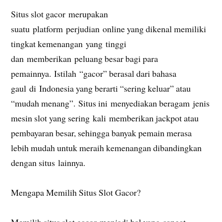
Situs slot gacor merupakan
suatu platform perjudian online yang dikenal memiliki
tingkat kemenangan yang tinggi
dan memberikan peluang besar bagi para
pemainnya. Istilah “gacor” berasal dari bahasa
gaul di Indonesia yang berarti “sering keluar” atau
“mudah menang”. Situs ini menyediakan beragam jenis
mesin slot yang sering kali memberikan jackpot atau
pembayaran besar, sehingga banyak pemain merasa
lebih mudah untuk meraih kemenangan dibandingkan
dengan situs lainnya.
Mengapa Memilih Situs Slot Gacor?