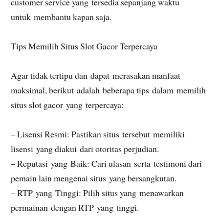
customer service yang tersedia sepanjang waktu
untuk membantu kapan saja.
Tips Memilih Situs Slot Gacor Terpercaya
Agar tidak tertipu dan dapat merasakan manfaat
maksimal, berikut adalah beberapa tips dalam memilih
situs slot gacor yang terpercaya:
– Lisensi Resmi: Pastikan situs tersebut memiliki
lisensi yang diakui dari otoritas perjudian.
– Reputasi yang Baik: Cari ulasan serta testimoni dari
pemain lain mengenai situs yang bersangkutan.
– RTP yang Tinggi: Pilih situs yang menawarkan
permainan dengan RTP yang tinggi.