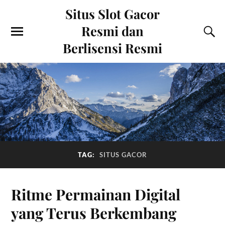
Situs Slot Gacor
Resmi dan
Berlisensi Resmi
TAG:
SITUS GACOR
Ritme Permainan Digital
yang Terus Berkembang