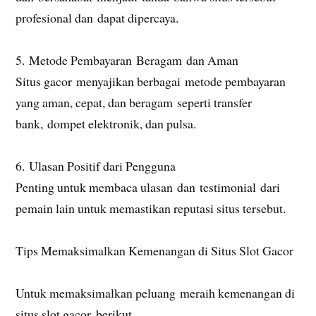
profesional dan dapat dipercaya.
5. Metode Pembayaran Beragam dan Aman
Situs gacor menyajikan berbagai metode pembayaran
yang aman, cepat, dan beragam seperti transfer
bank, dompet elektronik, dan pulsa.
6. Ulasan Positif dari Pengguna
Penting untuk membaca ulasan dan testimonial dari
pemain lain untuk memastikan reputasi situs tersebut.
Tips Memaksimalkan Kemenangan di Situs Slot Gacor
Untuk memaksimalkan peluang meraih kemenangan di
situs slot gacor, berikut