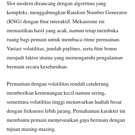
Slot modern dirancang dengan algoritma yang
kompleks, menggabungkan Random Number Generator
(RNG) dengan fitur interaktif. Mekanisme ini
memastikan hasil yang acak, namun tetap membuka
ruang bagi pemain untuk membaca ritme permainan.
Variasi volatilitas, jumlah paylines, serta fitur bonus
menjadi faktor utama yang memengaruhi pengalaman
bermain secara keseluruhan.
Permainan dengan volatilitas rendah cenderung
memberikan kemenangan kecil namun sering,
sementara volatilitas tinggi menawarkan hadiah besar
dengan frekuensi lebih jarang. Pemahaman karakter ini
membantu pemain menyesuaikan gaya bermain dengan
tujuan masing-masing.