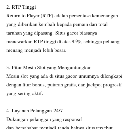
2. RTP Tinggi
Return to Player (RTP) adalah persentase kemenangan
yang diberikan kembali kepada pemain dari total
taruhan yang dipasang. Situs gacor biasanya
menawarkan RTP tinggi di atas 95%, sehingga peluang
menang menjadi lebih besar.
3. Fitur Mesin Slot yang Menguntungkan
Mesin slot yang ada di situs gacor umumnya dilengkapi
dengan fitur bonus, putaran gratis, dan jackpot progresif
yang sering aktif.
4. Layanan Pelanggan 24/7
Dukungan pelanggan yang responsif
dan bersahabat menjadi tanda bahwa situs tersebut