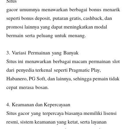
Situs
gacor umumnya menawarkan berbagai bonus menarik
seperti bonus deposit, putaran gratis, cashback, dan
promosi lainnya yang dapat meningkatkan modal
bermain serta peluang untuk menang.
3. Variasi Permainan yang Banyak
Situs ini menawarkan berbagai macam permainan slot
dari penyedia terkenal seperti Pragmatic Play,
Habanero, PG Soft, dan lainnya, sehingga pemain tidak
cepat merasa bosan.
4. Keamanan dan Kepercayaan
Situs gacor yang terpercaya biasanya memiliki lisensi
resmi, sistem keamanan yang ketat, serta layanan