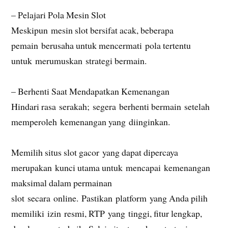
– Pelajari Pola Mesin Slot
Meskipun mesin slot bersifat acak, beberapa
pemain berusaha untuk mencermati pola tertentu
untuk merumuskan strategi bermain.
– Berhenti Saat Mendapatkan Kemenangan
Hindari rasa serakah; segera berhenti bermain setelah
memperoleh kemenangan yang diinginkan.
Memilih situs slot gacor yang dapat dipercaya
merupakan kunci utama untuk mencapai kemenangan
maksimal dalam permainan
slot secara online. Pastikan platform yang Anda pilih
memiliki izin resmi, RTP yang tinggi, fitur lengkap,