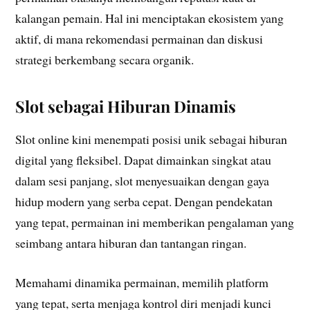
kalangan pemain. Hal ini menciptakan ekosistem yang
aktif, di mana rekomendasi permainan dan diskusi
strategi berkembang secara organik.
Slot sebagai Hiburan Dinamis
Slot online kini menempati posisi unik sebagai hiburan
digital yang fleksibel. Dapat dimainkan singkat atau
dalam sesi panjang, slot menyesuaikan dengan gaya
hidup modern yang serba cepat. Dengan pendekatan
yang tepat, permainan ini memberikan pengalaman yang
seimbang antara hiburan dan tantangan ringan.
Memahami dinamika permainan, memilih platform
yang tepat, serta menjaga kontrol diri menjadi kunci