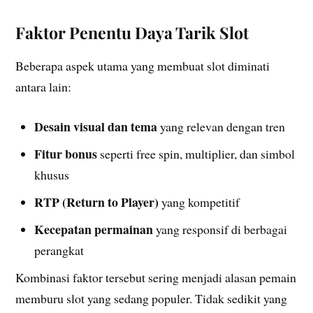
Faktor Penentu Daya Tarik Slot
Beberapa aspek utama yang membuat slot diminati
antara lain:
Desain visual dan tema
yang relevan dengan tren
Fitur bonus
seperti free spin, multiplier, dan simbol
khusus
RTP (Return to Player)
yang kompetitif
Kecepatan permainan
yang responsif di berbagai
perangkat
Kombinasi faktor tersebut sering menjadi alasan pemain
memburu slot yang sedang populer. Tidak sedikit yang