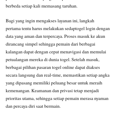
berbeda setiap kali memasang taruhan.
Bagi yang ingin mengakses layanan ini, langkah
pertama tentu harus melakukan sedaptogel login dengan
data yang aman dan terpercaya. Proses masuk ke akun
dirancang simpel sehingga pemain dari berbagai
kalangan dapat dengan cepat menavigasi dan memulai
petualangan mereka di dunia togel. Setelah masuk,
berbagai pilihan pasaran togel online dapat diakses
secara langsung dan real-time, memastikan setiap angka
yang dipasang memiliki peluang besar untuk meraih
kemenangan. Keamanan dan privasi tetap menjadi
prioritas utama, sehingga setiap pemain merasa nyaman
dan percaya diri saat bermain.