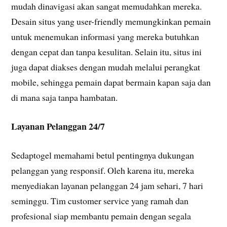
mudah dinavigasi akan sangat memudahkan mereka.
Desain situs yang user-friendly memungkinkan pemain
untuk menemukan informasi yang mereka butuhkan
dengan cepat dan tanpa kesulitan. Selain itu, situs ini
juga dapat diakses dengan mudah melalui perangkat
mobile, sehingga pemain dapat bermain kapan saja dan
di mana saja tanpa hambatan.
Layanan Pelanggan 24/7
Sedaptogel memahami betul pentingnya dukungan
pelanggan yang responsif. Oleh karena itu, mereka
menyediakan layanan pelanggan 24 jam sehari, 7 hari
seminggu. Tim customer service yang ramah dan
profesional siap membantu pemain dengan segala