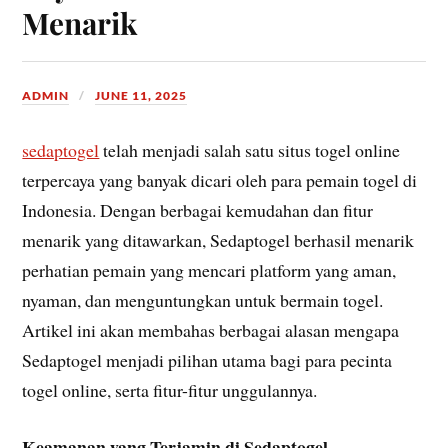
Menarik
ADMIN
JUNE 11, 2025
sedaptogel
telah menjadi salah satu situs togel online
terpercaya yang banyak dicari oleh para pemain togel di
Indonesia. Dengan berbagai kemudahan dan fitur
menarik yang ditawarkan, Sedaptogel berhasil menarik
perhatian pemain yang mencari platform yang aman,
nyaman, dan menguntungkan untuk bermain togel.
Artikel ini akan membahas berbagai alasan mengapa
Sedaptogel menjadi pilihan utama bagi para pecinta
togel online, serta fitur-fitur unggulannya.
Keamanan yang Terjamin di Sedaptogel