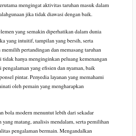
terutama mengingat aktivitas taruhan masuk dalam
lahgunaan jika tidak diawasi dengan baik.
lemen yang semakin diperhatikan dalam dunia
 yang intuitif, tampilan yang bersih, serta
s memilih pertandingan dan memasang taruhan
kini tidak hanya menginginkan peluang kemenangan
ti pengalaman yang efisien dan nyaman, baik
ponsel pintar. Penyedia layanan yang memahami
iminati oleh pemain yang mengharapkan
an bola modern menuntut lebih dari sekadar
yang matang, analisis mendalam, serta pemilihan
ualitas pengalaman bermain. Mengandalkan