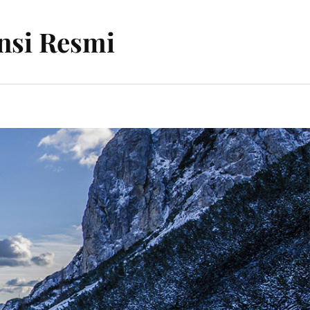
ensi Resmi