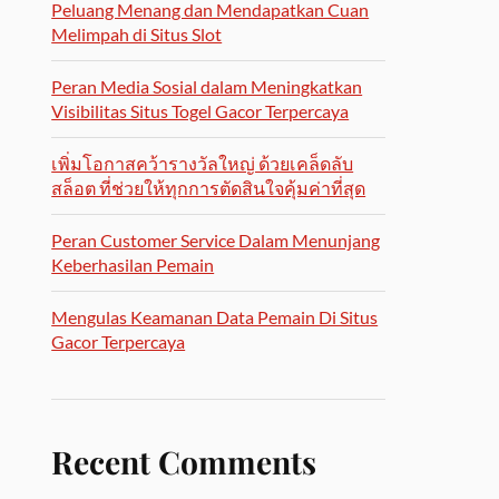
Peluang Menang dan Mendapatkan Cuan
Melimpah di Situs Slot
Peran Media Sosial dalam Meningkatkan
Visibilitas Situs Togel Gacor Terpercaya
เพิ่มโอกาสคว้ารางวัลใหญ่ ด้วยเคล็ดลับ
สล็อต ที่ช่วยให้ทุกการตัดสินใจคุ้มค่าที่สุด
Peran Customer Service Dalam Menunjang
Keberhasilan Pemain
Mengulas Keamanan Data Pemain Di Situs
Gacor Terpercaya
Recent Comments