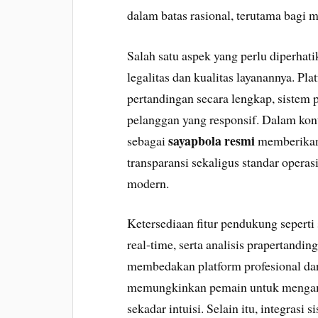
dalam batas rasional, terutama bagi 
Salah satu aspek yang perlu diperhat
legalitas dan kualitas layanannya. Pl
pertandingan secara lengkap, sistem
pelanggan yang responsif. Dalam kont
sayapbola resmi
sebagai
memberikan 
transparansi sekaligus standar opera
modern.
Ketersediaan fitur pendukung seperti 
real-time, serta analisis prapertandi
membedakan platform profesional dari 
memungkinkan pemain untuk mengambi
sekadar intuisi. Selain itu, integras