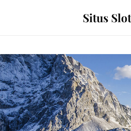
Situs Slo