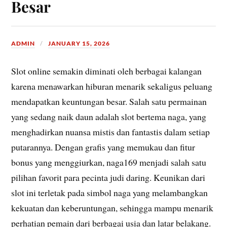
Besar
ADMIN
JANUARY 15, 2026
Slot online semakin diminati oleh berbagai kalangan
karena menawarkan hiburan menarik sekaligus peluang
mendapatkan keuntungan besar. Salah satu permainan
yang sedang naik daun adalah slot bertema naga, yang
menghadirkan nuansa mistis dan fantastis dalam setiap
putarannya. Dengan grafis yang memukau dan fitur
bonus yang menggiurkan, naga169 menjadi salah satu
pilihan favorit para pecinta judi daring. Keunikan dari
slot ini terletak pada simbol naga yang melambangkan
kekuatan dan keberuntungan, sehingga mampu menarik
perhatian pemain dari berbagai usia dan latar belakang.