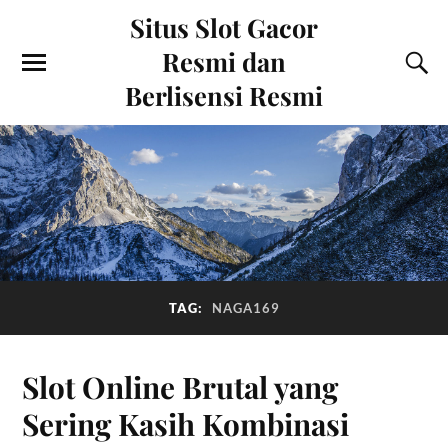
Situs Slot Gacor
Resmi dan
Berlisensi Resmi
TAG:
NAGA169
Slot Online Brutal yang
Sering Kasih Kombinasi