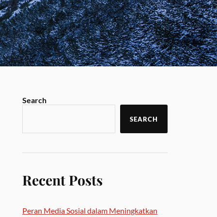
Search
SEARCH
Recent Posts
Peran Media Sosial dalam Meningkatkan