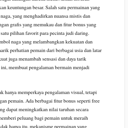
an keuntungan besar. Salah satu permainan yang
a naga, yang menghadirkan nuansa mistis dan
engan grafis yang memukau dan fitur bonus yang
tu pilihan favorit para pecinta judi daring.
a simbol naga yang melambangkan kekuatan dan
ik perhatian pemain dari berbagai usia dan latar
 kuat juga menambah sensasi dan daya tarik
n ini, membuat pengalaman bermain menjadi
ak hanya memperkaya pengalaman visual, tetapi
n pemain. Ada berbagai fitur bonus seperti free
ang dapat meningkatkan nilai taruhan secara
ni memberi peluang bagi pemain untuk meraih
Tidak hanya itu, mekanisme permainan yang