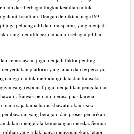
main dari berbagai tingkat keahlian untuk
ngalami kesulitan. Dengan demikian, naga169
pi juga peluang adil dan transparan, yang menjadi
ak orang memilih permainan ini sebagai pilihan
dan kepercayaan juga menjadi faktor penting
9 menyediakan platform yang aman dan terpercaya,
ng canggih untuk melindungi data dan transaksi
nggan yang responsif juga menjadikan pengalaman
hawatir. Banyak pemain merasa puas karena
i mana saja tanpa harus khawatir akan risiko
e pembayaran yang beragam dan proses penarikan
nan dalam mengelola kemenangan mereka. Semua
 pilihan yang tidak hanya menyenangkan, tetapi