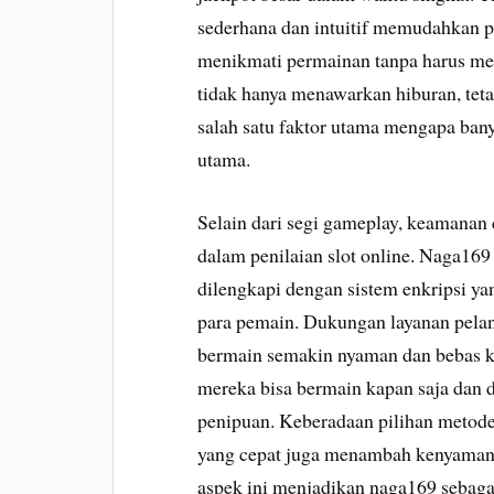
sederhana dan intuitif memudahkan pe
menikmati permainan tanpa harus me
tidak hanya menawarkan hiburan, teta
salah satu faktor utama mengapa bany
utama.
Selain dari segi gameplay, keamanan 
dalam penilaian slot online. Naga16
dilengkapi dengan sistem enkripsi ya
para pemain. Dukungan layanan pela
bermain semakin nyaman dan bebas k
mereka bisa bermain kapan saja dan d
penipuan. Keberadaan pilihan metod
yang cepat juga menambah kenyama
aspek ini menjadikan naga169 sebagai