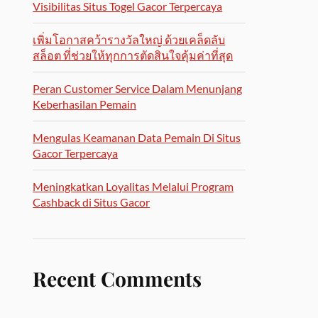
Visibilitas Situs Togel Gacor Terpercaya
เพิ่มโอกาสคว้ารางวัลใหญ่ ด้วยเคล็ดลับ
สล็อต ที่ช่วยให้ทุกการตัดสินใจคุ้มค่าที่สุด
Peran Customer Service Dalam Menunjang
Keberhasilan Pemain
Mengulas Keamanan Data Pemain Di Situs
Gacor Terpercaya
Meningkatkan Loyalitas Melalui Program
Cashback di Situs Gacor
Recent Comments