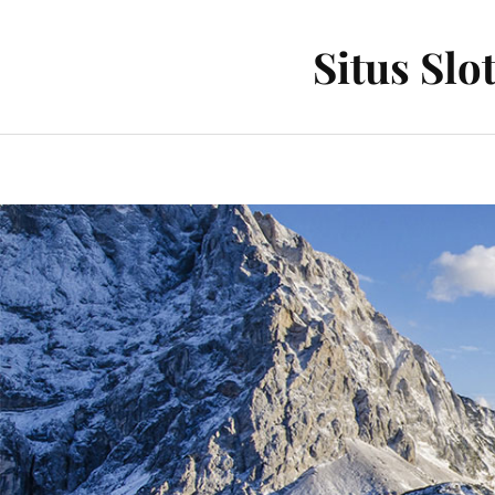
Situs Slo