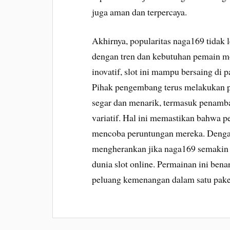
juga aman dan terpercaya.
Akhirnya, popularitas naga169 tidak
dengan tren dan kebutuhan pemain mo
inovatif, slot ini mampu bersaing di p
Pihak pengembang terus melakukan p
segar dan menarik, termasuk penambaha
variatif. Hal ini memastikan bahwa pe
mencoba peruntungan mereka. Dengan 
mengherankan jika naga169 semakin d
dunia slot online. Permainan ini be
peluang kemenangan dalam satu pake