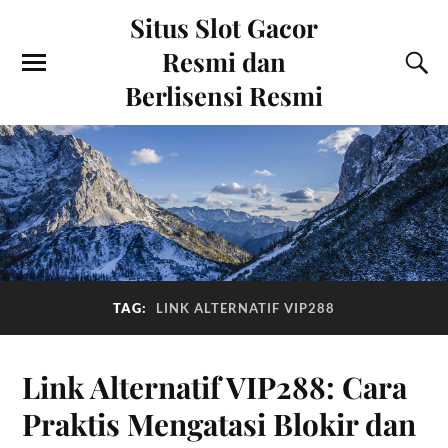
Situs Slot Gacor
Resmi dan
Berlisensi Resmi
TAG:
LINK ALTERNATIF VIP288
Link Alternatif VIP288: Cara
Praktis Mengatasi Blokir dan