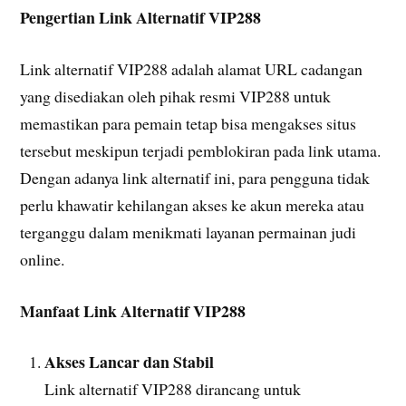
Pengertian Link Alternatif VIP288
Link alternatif VIP288 adalah alamat URL cadangan
yang disediakan oleh pihak resmi VIP288 untuk
memastikan para pemain tetap bisa mengakses situs
tersebut meskipun terjadi pemblokiran pada link utama.
Dengan adanya link alternatif ini, para pengguna tidak
perlu khawatir kehilangan akses ke akun mereka atau
terganggu dalam menikmati layanan permainan judi
online.
Manfaat Link Alternatif VIP288
Akses Lancar dan Stabil
Link alternatif VIP288 dirancang untuk