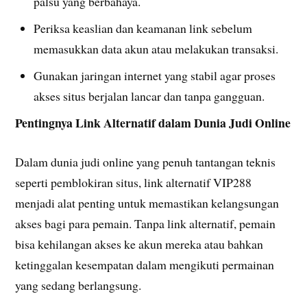
palsu yang berbahaya.
Periksa keaslian dan keamanan link sebelum
memasukkan data akun atau melakukan transaksi.
Gunakan jaringan internet yang stabil agar proses
akses situs berjalan lancar dan tanpa gangguan.
Pentingnya Link Alternatif dalam Dunia Judi Online
Dalam dunia judi online yang penuh tantangan teknis
seperti pemblokiran situs, link alternatif VIP288
menjadi alat penting untuk memastikan kelangsungan
akses bagi para pemain. Tanpa link alternatif, pemain
bisa kehilangan akses ke akun mereka atau bahkan
ketinggalan kesempatan dalam mengikuti permainan
yang sedang berlangsung.