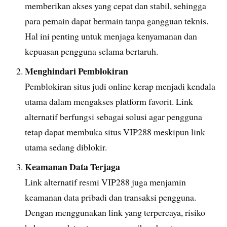
memberikan akses yang cepat dan stabil, sehingga
para pemain dapat bermain tanpa gangguan teknis.
Hal ini penting untuk menjaga kenyamanan dan
kepuasan pengguna selama bertaruh.
Menghindari Pemblokiran
Pemblokiran situs judi online kerap menjadi kendala
utama dalam mengakses platform favorit. Link
alternatif berfungsi sebagai solusi agar pengguna
tetap dapat membuka situs VIP288 meskipun link
utama sedang diblokir.
Keamanan Data Terjaga
Link alternatif resmi VIP288 juga menjamin
keamanan data pribadi dan transaksi pengguna.
Dengan menggunakan link yang terpercaya, risiko