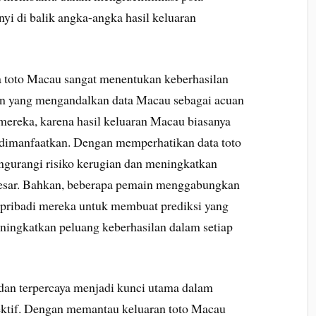
i di balik angka-angka hasil keluaran
ata toto Macau sangat menentukan keberhasilan
ain yang mengandalkan data Macau sebagai acuan
ereka, karena hasil keluaran Macau biasanya
 dimanfaatkan. Dengan memperhatikan data toto
ngurangi risiko kerugian dan meningkatkan
sar. Bahkan, beberapa pemain menggabungkan
k pribadi mereka untuk membuat prediksi yang
eningkatkan peluang keberhasilan dalam setiap
dan terpercaya menjadi kunci utama dalam
fektif. Dengan memantau keluaran toto Macau