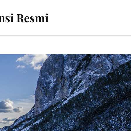
ensi Resmi