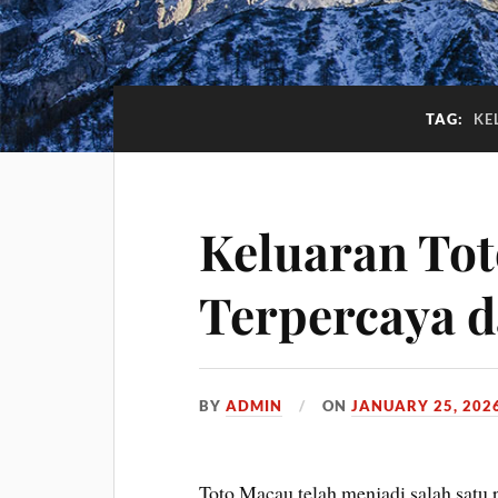
TAG:
KE
Keluaran To
Terpercaya 
BY
ADMIN
ON
JANUARY 25, 202
Toto Macau telah menjadi salah satu 