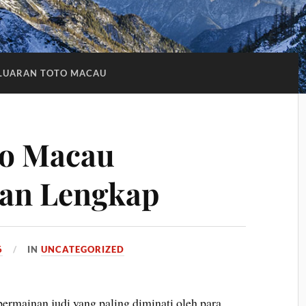
LUARAN TOTO MACAU
to Macau
dan Lengkap
6
IN
UNCATEGORIZED
permainan judi yang paling diminati oleh para