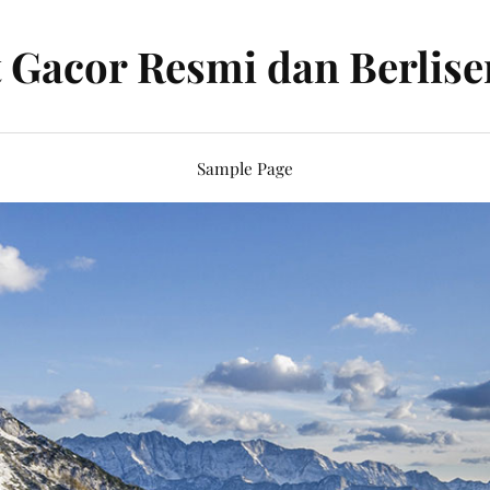
t Gacor Resmi dan Berlis
Sample Page