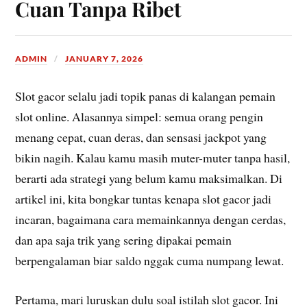
Cuan Tanpa Ribet
ADMIN
JANUARY 7, 2026
Slot gacor selalu jadi topik panas di kalangan pemain
slot online. Alasannya simpel: semua orang pengin
menang cepat, cuan deras, dan sensasi jackpot yang
bikin nagih. Kalau kamu masih muter-muter tanpa hasil,
berarti ada strategi yang belum kamu maksimalkan. Di
artikel ini, kita bongkar tuntas kenapa slot gacor jadi
incaran, bagaimana cara memainkannya dengan cerdas,
dan apa saja trik yang sering dipakai pemain
berpengalaman biar saldo nggak cuma numpang lewat.
Pertama, mari luruskan dulu soal istilah slot gacor. Ini