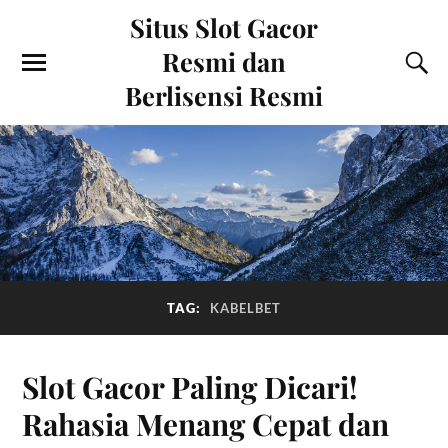
Situs Slot Gacor
Resmi dan
Berlisensi Resmi
TAG:
KABELBET
Slot Gacor Paling Dicari!
Rahasia Menang Cepat dan