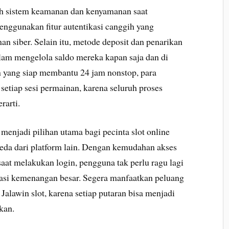
lah sistem keamanan dan kenyamanan saat
enggunakan fitur autentikasi canggih yang
n siber. Selain itu, metode deposit dan penarikan
am mengelola saldo mereka kapan saja dan di
 yang siap membantu 24 jam nonstop, para
setiap sesi permainan, karena seluruh proses
rarti.
menjadi pilihan utama bagi pecinta slot online
da dari platform lain. Dengan kemudahan akses
saat melakukan login, pengguna tak perlu ragu lagi
asi kemenangan besar. Segera manfaatkan peluang
Jalawin slot, karena setiap putaran bisa menjadi
kan.