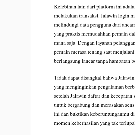
Kelebihan lain dari platform ini ada
melakukan transaksi. Jalawin login m
melindungi data pengguna dari ancama
yang praktis memudahkan pemain dal
mana saja. Dengan layanan pelanggan
pemain merasa tenang saat menjalani 
berlangsung lancar tanpa hambatan be
Tidak dapat disangkal bahwa Jalawin 
yang menginginkan pengalaman berbe
setelah Jalawin daftar dan kecepatan 
untuk bergabung dan merasakan sens
ini dan buktikan keberuntunganmu di 
momen keberhasilan yang tak terlupa