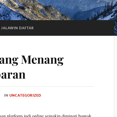
JALAWIN DAFTAR
uang Menang
paran
IN
UNCATEGORIZED
an platform judi online semakin diminati banyak