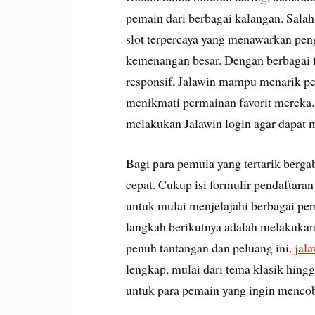
pemain dari berbagai kalangan. Salah 
slot terpercaya yang menawarkan pe
kemenangan besar. Dengan berbagai f
responsif, Jalawin mampu menarik pe
menikmati permainan favorit mereka.
melakukan Jalawin login agar dapat 
Bagi para pemula yang tertarik berga
cepat. Cukup isi formulir pendaftaran
untuk mulai menjelajahi berbagai perm
langkah berikutnya adalah melakukan
penuh tantangan dan peluang ini.
jala
lengkap, mulai dari tema klasik hing
untuk para pemain yang ingin menco