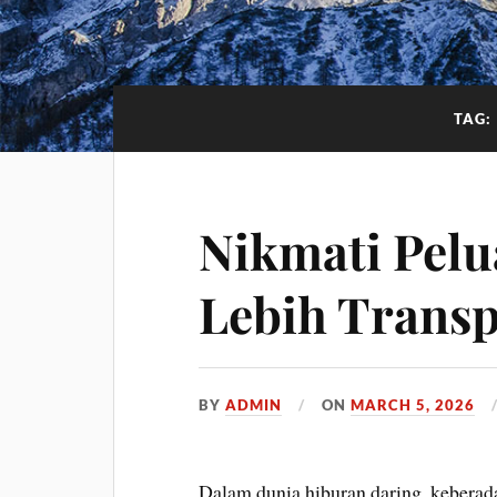
TAG:
Nikmati Pel
Lebih Trans
BY
ADMIN
ON
MARCH 5, 2026
Dalam dunia hiburan daring, keberada