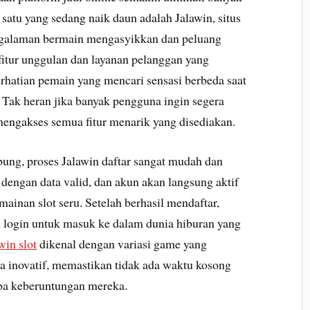
satu yang sedang naik daun adalah Jalawin, situs
ngalaman bermain mengasyikkan dan peluang
itur unggulan dan layanan pelanggan yang
rhatian pemain yang mencari sensasi berbeda saat
 Tak heran jika banyak pengguna ingin segera
mengakses semua fitur menarik yang disediakan.
bung, proses Jalawin daftar sangat mudah dan
 dengan data valid, dan akun akan langsung aktif
ainan slot seru. Setelah berhasil mendaftar,
 login untuk masuk ke dalam dunia hiburan yang
win slot
dikenal dengan variasi game yang
ga inovatif, memastikan tidak ada waktu kosong
ba keberuntungan mereka.