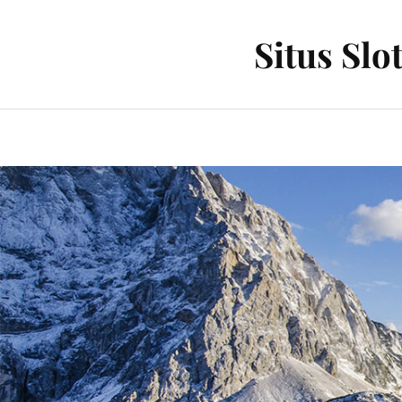
Situs Slo