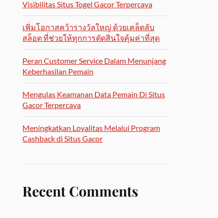
Visibilitas Situs Togel Gacor Terpercaya
เพิ่มโอกาสคว้ารางวัลใหญ่ ด้วยเคล็ดลับ
สล็อต ที่ช่วยให้ทุกการตัดสินใจคุ้มค่าที่สุด
Peran Customer Service Dalam Menunjang
Keberhasilan Pemain
Mengulas Keamanan Data Pemain Di Situs
Gacor Terpercaya
Meningkatkan Loyalitas Melalui Program
Cashback di Situs Gacor
Recent Comments