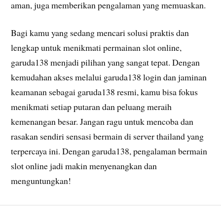
aman, juga memberikan pengalaman yang memuaskan.
Bagi kamu yang sedang mencari solusi praktis dan
lengkap untuk menikmati permainan slot online,
garuda138 menjadi pilihan yang sangat tepat. Dengan
kemudahan akses melalui garuda138 login dan jaminan
keamanan sebagai garuda138 resmi, kamu bisa fokus
menikmati setiap putaran dan peluang meraih
kemenangan besar. Jangan ragu untuk mencoba dan
rasakan sendiri sensasi bermain di server thailand yang
terpercaya ini. Dengan garuda138, pengalaman bermain
slot online jadi makin menyenangkan dan
menguntungkan!