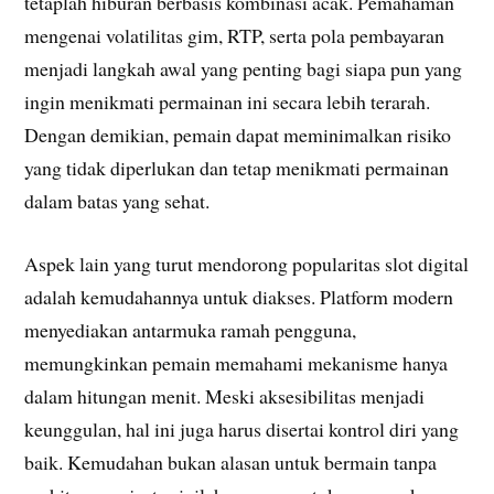
tetaplah hiburan berbasis kombinasi acak. Pemahaman
mengenai volatilitas gim, RTP, serta pola pembayaran
menjadi langkah awal yang penting bagi siapa pun yang
ingin menikmati permainan ini secara lebih terarah.
Dengan demikian, pemain dapat meminimalkan risiko
yang tidak diperlukan dan tetap menikmati permainan
dalam batas yang sehat.
Aspek lain yang turut mendorong popularitas slot digital
adalah kemudahannya untuk diakses. Platform modern
menyediakan antarmuka ramah pengguna,
memungkinkan pemain memahami mekanisme hanya
dalam hitungan menit. Meski aksesibilitas menjadi
keunggulan, hal ini juga harus disertai kontrol diri yang
baik. Kemudahan bukan alasan untuk bermain tanpa