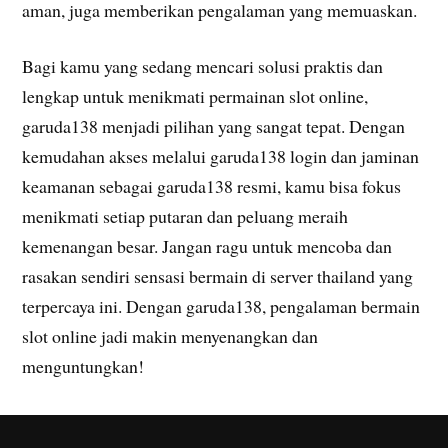
aman, juga memberikan pengalaman yang memuaskan.
Bagi kamu yang sedang mencari solusi praktis dan
lengkap untuk menikmati permainan slot online,
garuda138 menjadi pilihan yang sangat tepat. Dengan
kemudahan akses melalui garuda138 login dan jaminan
keamanan sebagai garuda138 resmi, kamu bisa fokus
menikmati setiap putaran dan peluang meraih
kemenangan besar. Jangan ragu untuk mencoba dan
rasakan sendiri sensasi bermain di server thailand yang
terpercaya ini. Dengan garuda138, pengalaman bermain
slot online jadi makin menyenangkan dan
menguntungkan!