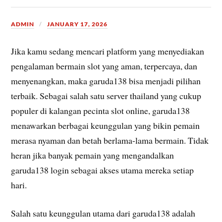
ADMIN
JANUARY 17, 2026
Jika kamu sedang mencari platform yang menyediakan
pengalaman bermain slot yang aman, terpercaya, dan
menyenangkan, maka garuda138 bisa menjadi pilihan
terbaik. Sebagai salah satu server thailand yang cukup
populer di kalangan pecinta slot online, garuda138
menawarkan berbagai keunggulan yang bikin pemain
merasa nyaman dan betah berlama-lama bermain. Tidak
heran jika banyak pemain yang mengandalkan
garuda138 login sebagai akses utama mereka setiap
hari.
Salah satu keunggulan utama dari garuda138 adalah