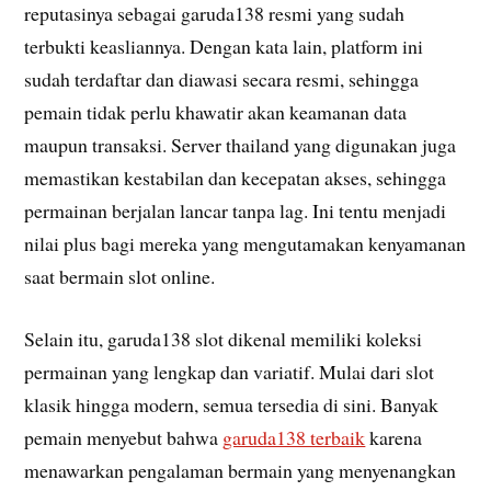
reputasinya sebagai garuda138 resmi yang sudah
terbukti keasliannya. Dengan kata lain, platform ini
sudah terdaftar dan diawasi secara resmi, sehingga
pemain tidak perlu khawatir akan keamanan data
maupun transaksi. Server thailand yang digunakan juga
memastikan kestabilan dan kecepatan akses, sehingga
permainan berjalan lancar tanpa lag. Ini tentu menjadi
nilai plus bagi mereka yang mengutamakan kenyamanan
saat bermain slot online.
Selain itu, garuda138 slot dikenal memiliki koleksi
permainan yang lengkap dan variatif. Mulai dari slot
klasik hingga modern, semua tersedia di sini. Banyak
pemain menyebut bahwa
garuda138 terbaik
karena
menawarkan pengalaman bermain yang menyenangkan