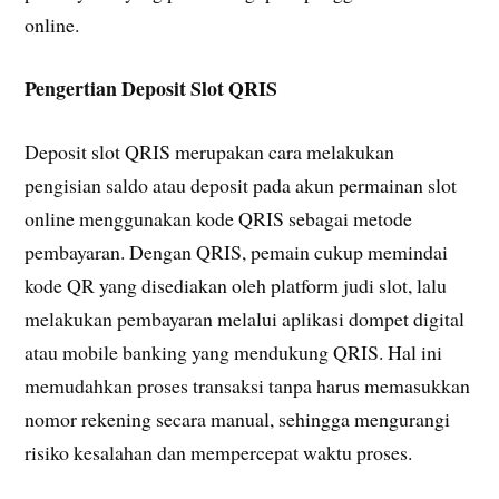
online.
Pengertian Deposit Slot QRIS
Deposit slot QRIS merupakan cara melakukan
pengisian saldo atau deposit pada akun permainan slot
online menggunakan kode QRIS sebagai metode
pembayaran. Dengan QRIS, pemain cukup memindai
kode QR yang disediakan oleh platform judi slot, lalu
melakukan pembayaran melalui aplikasi dompet digital
atau mobile banking yang mendukung QRIS. Hal ini
memudahkan proses transaksi tanpa harus memasukkan
nomor rekening secara manual, sehingga mengurangi
risiko kesalahan dan mempercepat waktu proses.