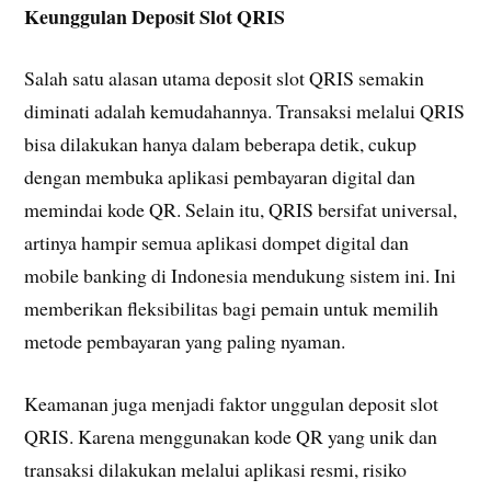
Keunggulan Deposit Slot QRIS
Salah satu alasan utama deposit slot QRIS semakin
diminati adalah kemudahannya. Transaksi melalui QRIS
bisa dilakukan hanya dalam beberapa detik, cukup
dengan membuka aplikasi pembayaran digital dan
memindai kode QR. Selain itu, QRIS bersifat universal,
artinya hampir semua aplikasi dompet digital dan
mobile banking di Indonesia mendukung sistem ini. Ini
memberikan fleksibilitas bagi pemain untuk memilih
metode pembayaran yang paling nyaman.
Keamanan juga menjadi faktor unggulan deposit slot
QRIS. Karena menggunakan kode QR yang unik dan
transaksi dilakukan melalui aplikasi resmi, risiko