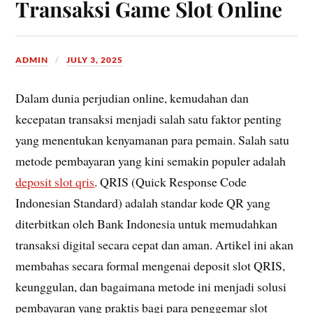
Transaksi Game Slot Online
ADMIN
JULY 3, 2025
Dalam dunia perjudian online, kemudahan dan
kecepatan transaksi menjadi salah satu faktor penting
yang menentukan kenyamanan para pemain. Salah satu
metode pembayaran yang kini semakin populer adalah
deposit slot qris
. QRIS (Quick Response Code
Indonesian Standard) adalah standar kode QR yang
diterbitkan oleh Bank Indonesia untuk memudahkan
transaksi digital secara cepat dan aman. Artikel ini akan
membahas secara formal mengenai deposit slot QRIS,
keunggulan, dan bagaimana metode ini menjadi solusi
pembayaran yang praktis bagi para penggemar slot