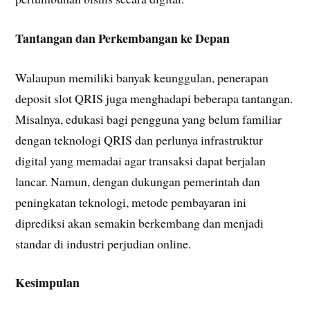
Tantangan dan Perkembangan ke Depan
Walaupun memiliki banyak keunggulan, penerapan
deposit slot QRIS juga menghadapi beberapa tantangan.
Misalnya, edukasi bagi pengguna yang belum familiar
dengan teknologi QRIS dan perlunya infrastruktur
digital yang memadai agar transaksi dapat berjalan
lancar. Namun, dengan dukungan pemerintah dan
peningkatan teknologi, metode pembayaran ini
diprediksi akan semakin berkembang dan menjadi
standar di industri perjudian online.
Kesimpulan