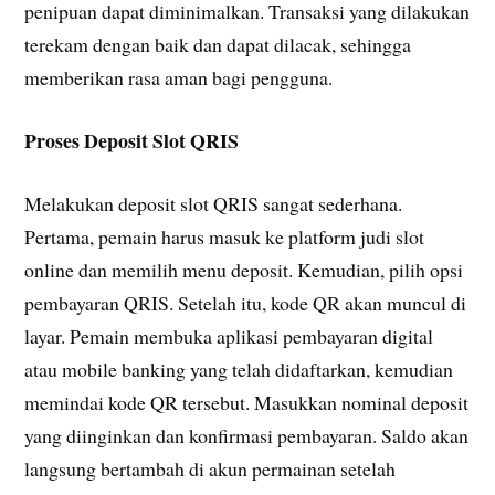
penipuan dapat diminimalkan. Transaksi yang dilakukan
terekam dengan baik dan dapat dilacak, sehingga
memberikan rasa aman bagi pengguna.
Proses Deposit Slot QRIS
Melakukan deposit slot QRIS sangat sederhana.
Pertama, pemain harus masuk ke platform judi slot
online dan memilih menu deposit. Kemudian, pilih opsi
pembayaran QRIS. Setelah itu, kode QR akan muncul di
layar. Pemain membuka aplikasi pembayaran digital
atau mobile banking yang telah didaftarkan, kemudian
memindai kode QR tersebut. Masukkan nominal deposit
yang diinginkan dan konfirmasi pembayaran. Saldo akan
langsung bertambah di akun permainan setelah