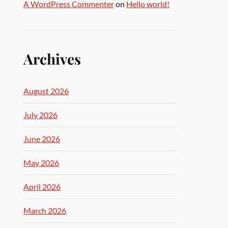
A WordPress Commenter
on
Hello world!
Archives
August 2026
July 2026
June 2026
May 2026
April 2026
March 2026