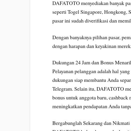
DAFATOTO menyediakan banyak pasar 
seperti Togel Singapore, Hongkong, S
pasar ini sudah diverifikasi dan memil
Dengan banyaknya pilihan pasar, pema
dengan harapan dan keyakinan merek
Dukungan 24 Jam dan Bonus Menari
Pelayanan pelanggan adalah hal yan
dukungan siap membantu Anda sepanj
Telegram. Selain itu, DAFATOTO men
bonus untuk anggota baru, cashback 
meningkatkan pendapatan Anda tanpa
Bergabunglah Sekarang dan Nikmati 