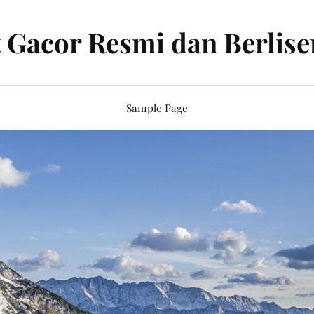
t Gacor Resmi dan Berlis
Sample Page