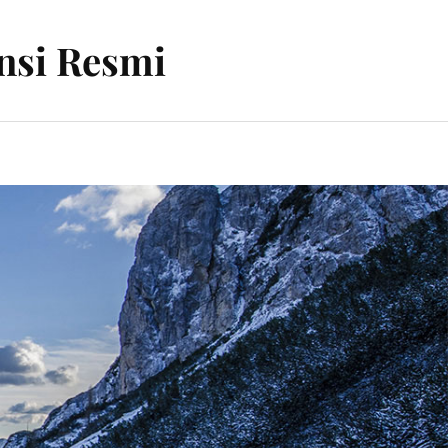
ensi Resmi