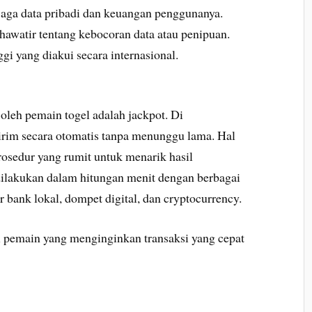
jaga data pribadi dan keuangan penggunanya.
hawatir tentang kebocoran data atau penipuan.
gi yang diakui secara internasional.
 oleh pemain togel adalah jackpot. Di
im secara otomatis tanpa menunggu lama. Hal
prosedur yang rumit untuk menarik hasil
ilakukan dalam hitungan menit dengan berbagai
 bank lokal, dompet digital, dan cryptocurrency.
agi pemain yang menginginkan transaksi yang cepat