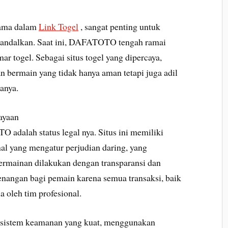
tama dalam
Link Togel
, sangat penting untuk
diandalkan. Saat ini, DAFATOTO tengah ramai
r togel. Sebagai situs togel yang dipercaya,
rmain yang tidak hanya aman tetapi juga adil
anya.
ayaan
adalah status legal nya. Situs ini memiliki
nal yang mengatur perjudian daring, yang
rmainan dilakukan dengan transparansi dan
enangan bagi pemain karena semua transaksi, baik
a oleh tim profesional.
sistem keamanan yang kuat, menggunakan