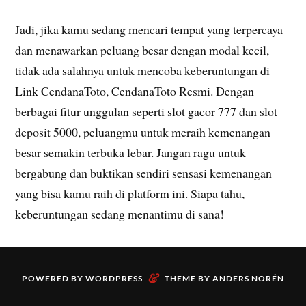
Jadi, jika kamu sedang mencari tempat yang terpercaya
dan menawarkan peluang besar dengan modal kecil,
tidak ada salahnya untuk mencoba keberuntungan di
Link CendanaToto, CendanaToto Resmi. Dengan
berbagai fitur unggulan seperti slot gacor 777 dan slot
deposit 5000, peluangmu untuk meraih kemenangan
besar semakin terbuka lebar. Jangan ragu untuk
bergabung dan buktikan sendiri sensasi kemenangan
yang bisa kamu raih di platform ini. Siapa tahu,
keberuntungan sedang menantimu di sana!
&
POWERED BY
WORDPRESS
THEME BY
ANDERS NORÉN