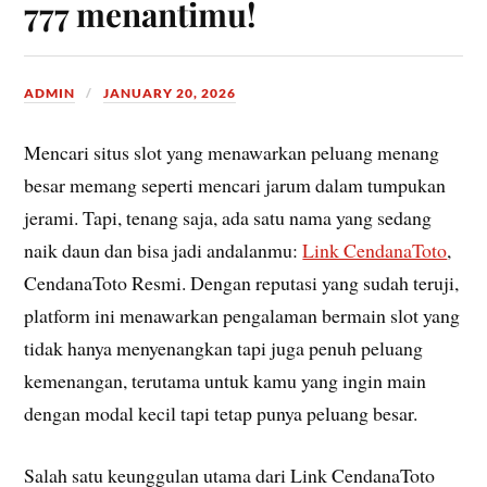
777 menantimu!
ADMIN
JANUARY 20, 2026
Mencari situs slot yang menawarkan peluang menang
besar memang seperti mencari jarum dalam tumpukan
jerami. Tapi, tenang saja, ada satu nama yang sedang
naik daun dan bisa jadi andalanmu:
Link CendanaToto
,
CendanaToto Resmi. Dengan reputasi yang sudah teruji,
platform ini menawarkan pengalaman bermain slot yang
tidak hanya menyenangkan tapi juga penuh peluang
kemenangan, terutama untuk kamu yang ingin main
dengan modal kecil tapi tetap punya peluang besar.
Salah satu keunggulan utama dari Link CendanaToto