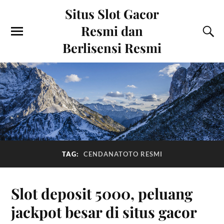
Situs Slot Gacor
Resmi dan
Berlisensi Resmi
TAG:
CENDANATOTO RESMI
Slot deposit 5000, peluang
jackpot besar di situs gacor