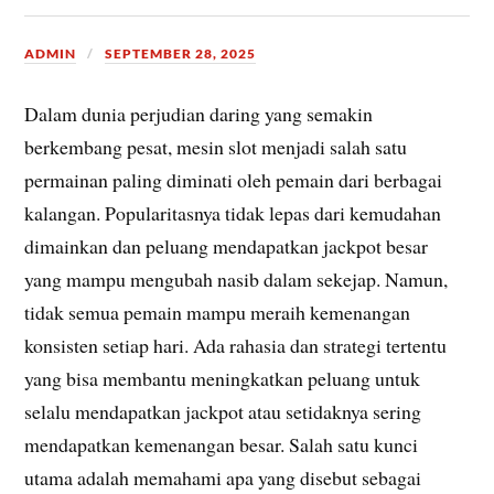
ADMIN
SEPTEMBER 28, 2025
Dalam dunia perjudian daring yang semakin
berkembang pesat, mesin slot menjadi salah satu
permainan paling diminati oleh pemain dari berbagai
kalangan. Popularitasnya tidak lepas dari kemudahan
dimainkan dan peluang mendapatkan jackpot besar
yang mampu mengubah nasib dalam sekejap. Namun,
tidak semua pemain mampu meraih kemenangan
konsisten setiap hari. Ada rahasia dan strategi tertentu
yang bisa membantu meningkatkan peluang untuk
selalu mendapatkan jackpot atau setidaknya sering
mendapatkan kemenangan besar. Salah satu kunci
utama adalah memahami apa yang disebut sebagai