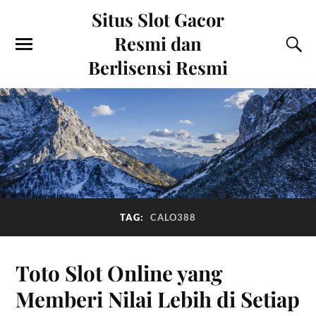
Situs Slot Gacor
Resmi dan
Berlisensi Resmi
TAG:
CALO388
Toto Slot Online yang
Memberi Nilai Lebih di Setiap