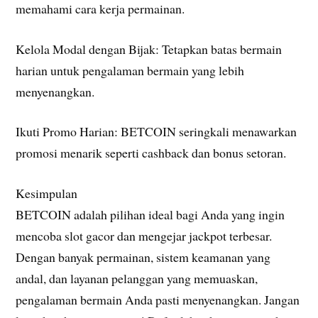
memahami cara kerja permainan.
Kelola Modal dengan Bijak: Tetapkan batas bermain
harian untuk pengalaman bermain yang lebih
menyenangkan.
Ikuti Promo Harian: BETCOIN seringkali menawarkan
promosi menarik seperti cashback dan bonus setoran.
Kesimpulan
BETCOIN adalah pilihan ideal bagi Anda yang ingin
mencoba slot gacor dan mengejar jackpot terbesar.
Dengan banyak permainan, sistem keamanan yang
andal, dan layanan pelanggan yang memuaskan,
pengalaman bermain Anda pasti menyenangkan. Jangan