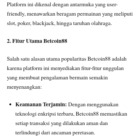
Platform ini dikenal dengan antarmuka yang user-
friendly, menawarkan beragam permainan yang meliputi
slot, poker, blackjack, hingga taruhan olahraga.
2. Fitur Utama Betcoin88
Salah satu alasan utama popularitas Betcoin88 adalah
karena platform ini menyediakan fitur-fitur unggulan
yang membuat pengalaman bermain semakin
menyenangkan:
Keamanan Terjamin:
Dengan menggunakan
teknologi enkripsi terbaru, Betcoin88 memastikan
setiap transaksi yang dilakukan aman dan
terlindungi dari ancaman peretasan.