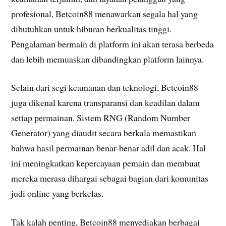
profesional, Betcoin88 menawarkan segala hal yang
dibutuhkan untuk hiburan berkualitas tinggi.
Pengalaman bermain di platform ini akan terasa berbeda
dan lebih memuaskan dibandingkan platform lainnya.
Selain dari segi keamanan dan teknologi, Betcoin88
juga dikenal karena transparansi dan keadilan dalam
setiap permainan. Sistem RNG (Random Number
Generator) yang diaudit secara berkala memastikan
bahwa hasil permainan benar-benar adil dan acak. Hal
ini meningkatkan kepercayaan pemain dan membuat
mereka merasa dihargai sebagai bagian dari komunitas
judi online yang berkelas.
Tak kalah penting, Betcoin88 menyediakan berbagai