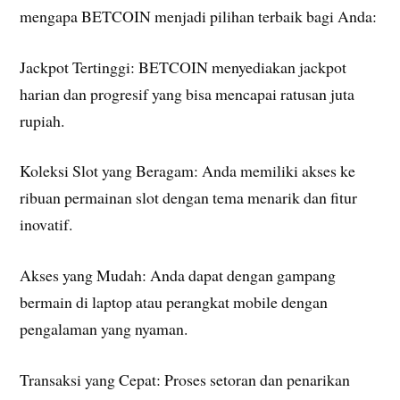
mengapa BETCOIN menjadi pilihan terbaik bagi Anda:
Jackpot Tertinggi: BETCOIN menyediakan jackpot
harian dan progresif yang bisa mencapai ratusan juta
rupiah.
Koleksi Slot yang Beragam: Anda memiliki akses ke
ribuan permainan slot dengan tema menarik dan fitur
inovatif.
Akses yang Mudah: Anda dapat dengan gampang
bermain di laptop atau perangkat mobile dengan
pengalaman yang nyaman.
Transaksi yang Cepat: Proses setoran dan penarikan