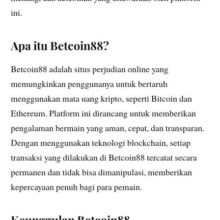
ini.
Apa itu Betcoin88?
Betcoin88 adalah situs perjudian online yang
memungkinkan penggunanya untuk bertaruh
menggunakan mata uang kripto, seperti Bitcoin dan
Ethereum. Platform ini dirancang untuk memberikan
pengalaman bermain yang aman, cepat, dan transparan.
Dengan menggunakan teknologi blockchain, setiap
transaksi yang dilakukan di Betcoin88 tercatat secara
permanen dan tidak bisa dimanipulasi, memberikan
kepercayaan penuh bagi para pemain.
Keunggulan Betcoin88