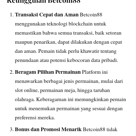
Transaksi Cepat dan Aman
Betcoin88
menggunakan teknologi blockchain untuk
memastikan bahwa semua transaksi, baik setoran
maupun penarikan, dapat dilakukan dengan cepat
dan aman. Pemain tidak perlu khawatir tentang
penundaan atau potensi kebocoran data pribadi.
Beragam Pilihan Permainan
Platform ini
menawarkan berbagai jenis permainan, mulai dari
slot online, permainan meja, hingga taruhan
olahraga. Keberagaman ini memungkinkan pemain
untuk menemukan permainan yang sesuai dengan
preferensi mereka.
Bonus dan Promosi Menarik
Betcoin88 tidak