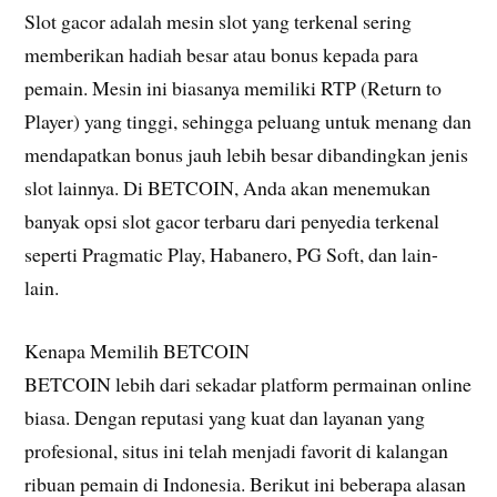
Slot gacor adalah mesin slot yang terkenal sering
memberikan hadiah besar atau bonus kepada para
pemain. Mesin ini biasanya memiliki RTP (Return to
Player) yang tinggi, sehingga peluang untuk menang dan
mendapatkan bonus jauh lebih besar dibandingkan jenis
slot lainnya. Di BETCOIN, Anda akan menemukan
banyak opsi slot gacor terbaru dari penyedia terkenal
seperti Pragmatic Play, Habanero, PG Soft, dan lain-
lain.
Kenapa Memilih BETCOIN
BETCOIN lebih dari sekadar platform permainan online
biasa. Dengan reputasi yang kuat dan layanan yang
profesional, situs ini telah menjadi favorit di kalangan
ribuan pemain di Indonesia. Berikut ini beberapa alasan