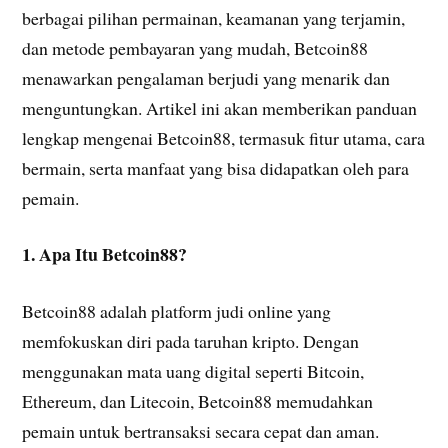
berbagai pilihan permainan, keamanan yang terjamin,
dan metode pembayaran yang mudah, Betcoin88
menawarkan pengalaman berjudi yang menarik dan
menguntungkan. Artikel ini akan memberikan panduan
lengkap mengenai Betcoin88, termasuk fitur utama, cara
bermain, serta manfaat yang bisa didapatkan oleh para
pemain.
1. Apa Itu Betcoin88?
Betcoin88 adalah platform judi online yang
memfokuskan diri pada taruhan kripto. Dengan
menggunakan mata uang digital seperti Bitcoin,
Ethereum, dan Litecoin, Betcoin88 memudahkan
pemain untuk bertransaksi secara cepat dan aman.