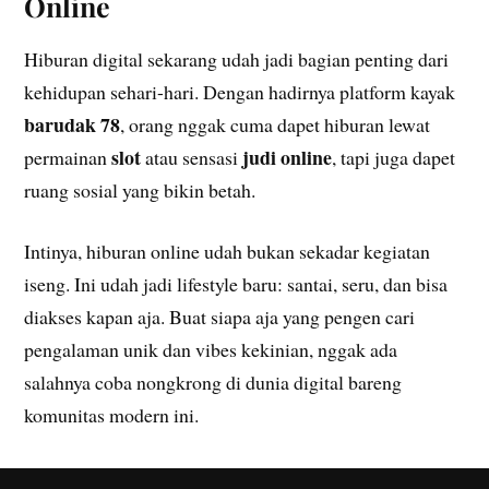
Online
Hiburan digital sekarang udah jadi bagian penting dari
kehidupan sehari-hari. Dengan hadirnya platform kayak
barudak 78
, orang nggak cuma dapet hiburan lewat
slot
judi online
permainan
atau sensasi
, tapi juga dapet
ruang sosial yang bikin betah.
Intinya, hiburan online udah bukan sekadar kegiatan
iseng. Ini udah jadi lifestyle baru: santai, seru, dan bisa
diakses kapan aja. Buat siapa aja yang pengen cari
pengalaman unik dan vibes kekinian, nggak ada
salahnya coba nongkrong di dunia digital bareng
komunitas modern ini.