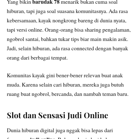
barudak 78
Yang bikin
menarik bukan cuma soal
hiburan, tapi juga soal suasana komunitasnya. Ada rasa
kebersamaan, kayak nongkrong bareng di dunia nyata,
tapi versi online. Orang-orang bisa sharing pengalaman,
ngobrol santai, bahkan tukar tips biar main makin asik.
Jadi, selain hiburan, ada rasa connected dengan banyak
orang dari berbagai tempat.
Komunitas kayak gini bener-bener relevan buat anak
muda. Karena selain cari hiburan, mereka juga butuh
ruang buat ngobrol, bercanda, dan nambah teman baru.
Slot dan Sensasi Judi Online
Dunia hiburan digital juga nggak bisa lepas dari