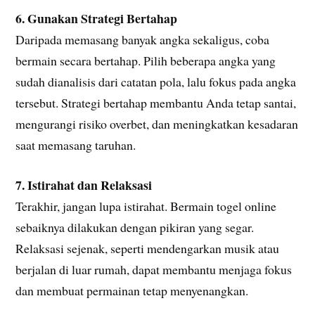
6. Gunakan Strategi Bertahap
Daripada memasang banyak angka sekaligus, coba
bermain secara bertahap. Pilih beberapa angka yang
sudah dianalisis dari catatan pola, lalu fokus pada angka
tersebut. Strategi bertahap membantu Anda tetap santai,
mengurangi risiko overbet, dan meningkatkan kesadaran
saat memasang taruhan.
7. Istirahat dan Relaksasi
Terakhir, jangan lupa istirahat. Bermain togel online
sebaiknya dilakukan dengan pikiran yang segar.
Relaksasi sejenak, seperti mendengarkan musik atau
berjalan di luar rumah, dapat membantu menjaga fokus
dan membuat permainan tetap menyenangkan.