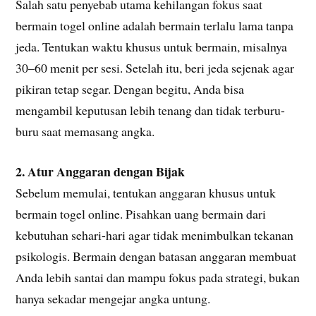
Salah satu penyebab utama kehilangan fokus saat
bermain togel online adalah bermain terlalu lama tanpa
jeda. Tentukan waktu khusus untuk bermain, misalnya
30–60 menit per sesi. Setelah itu, beri jeda sejenak agar
pikiran tetap segar. Dengan begitu, Anda bisa
mengambil keputusan lebih tenang dan tidak terburu-
buru saat memasang angka.
2. Atur Anggaran dengan Bijak
Sebelum memulai, tentukan anggaran khusus untuk
bermain togel online. Pisahkan uang bermain dari
kebutuhan sehari-hari agar tidak menimbulkan tekanan
psikologis. Bermain dengan batasan anggaran membuat
Anda lebih santai dan mampu fokus pada strategi, bukan
hanya sekadar mengejar angka untung.