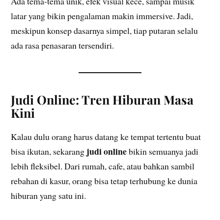
Ada tema-tema unik, efek visual kece, sampai musik
latar yang bikin pengalaman makin immersive. Jadi,
meskipun konsep dasarnya simpel, tiap putaran selalu
ada rasa penasaran tersendiri.
Judi Online: Tren Hiburan Masa
Kini
Kalau dulu orang harus datang ke tempat tertentu buat
judi online
bisa ikutan, sekarang
bikin semuanya jadi
lebih fleksibel. Dari rumah, cafe, atau bahkan sambil
rebahan di kasur, orang bisa tetap terhubung ke dunia
hiburan yang satu ini.