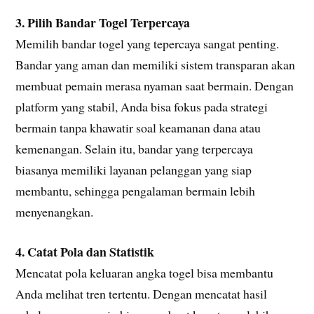
3. Pilih Bandar Togel Terpercaya
Memilih bandar togel yang tepercaya sangat penting.
Bandar yang aman dan memiliki sistem transparan akan
membuat pemain merasa nyaman saat bermain. Dengan
platform yang stabil, Anda bisa fokus pada strategi
bermain tanpa khawatir soal keamanan dana atau
kemenangan. Selain itu, bandar yang terpercaya
biasanya memiliki layanan pelanggan yang siap
membantu, sehingga pengalaman bermain lebih
menyenangkan.
4. Catat Pola dan Statistik
Mencatat pola keluaran angka togel bisa membantu
Anda melihat tren tertentu. Dengan mencatat hasil