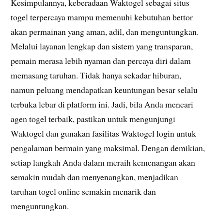
Kesimpulannya, keberadaan Waktogel sebagai situs
togel terpercaya mampu memenuhi kebutuhan bettor
akan permainan yang aman, adil, dan menguntungkan.
Melalui layanan lengkap dan sistem yang transparan,
pemain merasa lebih nyaman dan percaya diri dalam
memasang taruhan. Tidak hanya sekadar hiburan,
namun peluang mendapatkan keuntungan besar selalu
terbuka lebar di platform ini. Jadi, bila Anda mencari
agen togel terbaik, pastikan untuk mengunjungi
Waktogel dan gunakan fasilitas Waktogel login untuk
pengalaman bermain yang maksimal. Dengan demikian,
setiap langkah Anda dalam meraih kemenangan akan
semakin mudah dan menyenangkan, menjadikan
taruhan togel online semakin menarik dan
menguntungkan.