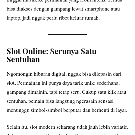
bisa diakses dengan gampang lewat smartphone atau
laptop, jadi nggak perlu ribet keluar rumah.
Slot Online: Serunya Satu
Sentuhan
Ngomongin hiburan digital, nggak bisa dilepasin dari
slot
. Permainan ini punya daya tarik unik: sederhana,
gampang dimainin, tapi tetap seru. Cukup satu klik atau
sentuhan, pemain bisa langsung ngerasain sensasi
menunggu simbol-simbol berputar dan berhenti di layar.
Selain itu, slot modern sekarang udah jauh lebih variatif.