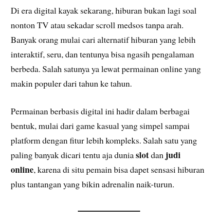
Di era digital kayak sekarang, hiburan bukan lagi soal
nonton TV atau sekadar scroll medsos tanpa arah.
Banyak orang mulai cari alternatif hiburan yang lebih
interaktif, seru, dan tentunya bisa ngasih pengalaman
berbeda. Salah satunya ya lewat permainan online yang
makin populer dari tahun ke tahun.
Permainan berbasis digital ini hadir dalam berbagai
bentuk, mulai dari game kasual yang simpel sampai
platform dengan fitur lebih kompleks. Salah satu yang
slot
judi
paling banyak dicari tentu aja dunia
dan
online
, karena di situ pemain bisa dapet sensasi hiburan
plus tantangan yang bikin adrenalin naik-turun.