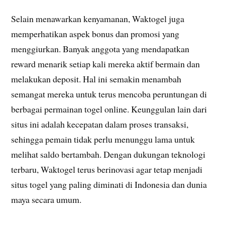
Selain menawarkan kenyamanan, Waktogel juga
memperhatikan aspek bonus dan promosi yang
menggiurkan. Banyak anggota yang mendapatkan
reward menarik setiap kali mereka aktif bermain dan
melakukan deposit. Hal ini semakin menambah
semangat mereka untuk terus mencoba peruntungan di
berbagai permainan togel online. Keunggulan lain dari
situs ini adalah kecepatan dalam proses transaksi,
sehingga pemain tidak perlu menunggu lama untuk
melihat saldo bertambah. Dengan dukungan teknologi
terbaru, Waktogel terus berinovasi agar tetap menjadi
situs togel yang paling diminati di Indonesia dan dunia
maya secara umum.