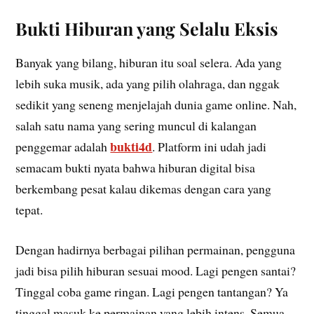
Bukti Hiburan yang Selalu Eksis
Banyak yang bilang, hiburan itu soal selera. Ada yang
lebih suka musik, ada yang pilih olahraga, dan nggak
sedikit yang seneng menjelajah dunia game online. Nah,
salah satu nama yang sering muncul di kalangan
bukti4d
penggemar adalah
. Platform ini udah jadi
semacam bukti nyata bahwa hiburan digital bisa
berkembang pesat kalau dikemas dengan cara yang
tepat.
Dengan hadirnya berbagai pilihan permainan, pengguna
jadi bisa pilih hiburan sesuai mood. Lagi pengen santai?
Tinggal coba game ringan. Lagi pengen tantangan? Ya
tinggal masuk ke permainan yang lebih intens. Semua