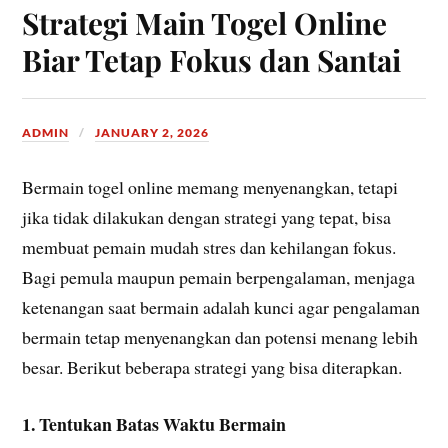
Strategi Main Togel Online
Biar Tetap Fokus dan Santai
ADMIN
JANUARY 2, 2026
Bermain togel online memang menyenangkan, tetapi
jika tidak dilakukan dengan strategi yang tepat, bisa
membuat pemain mudah stres dan kehilangan fokus.
Bagi pemula maupun pemain berpengalaman, menjaga
ketenangan saat bermain adalah kunci agar pengalaman
bermain tetap menyenangkan dan potensi menang lebih
besar. Berikut beberapa strategi yang bisa diterapkan.
1. Tentukan Batas Waktu Bermain