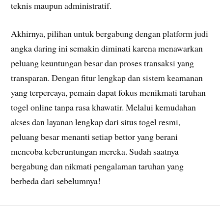
teknis maupun administratif.
Akhirnya, pilihan untuk bergabung dengan platform judi
angka daring ini semakin diminati karena menawarkan
peluang keuntungan besar dan proses transaksi yang
transparan. Dengan fitur lengkap dan sistem keamanan
yang terpercaya, pemain dapat fokus menikmati taruhan
togel online tanpa rasa khawatir. Melalui kemudahan
akses dan layanan lengkap dari situs togel resmi,
peluang besar menanti setiap bettor yang berani
mencoba keberuntungan mereka. Sudah saatnya
bergabung dan nikmati pengalaman taruhan yang
berbeda dari sebelumnya!